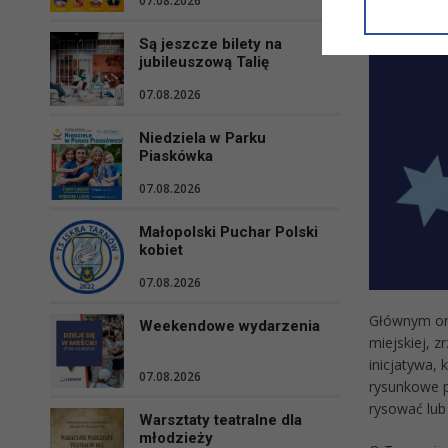
07.08.2026
informacji/
przetwarza
Są jeszcze bilety na
w ul. Micki
jubileuszową Talię
Niniejsza i
07.08.2026
Niedziela w Parku
Piaskówka
07.08.2026
Małopolski Puchar Polski
kobiet
07.08.2026
Głównym org
Weekendowe wydarzenia
miejskiej, 
inicjatywa, 
07.08.2026
rysunkowe p
rysować lub
Warsztaty teatralne dla
młodzieży