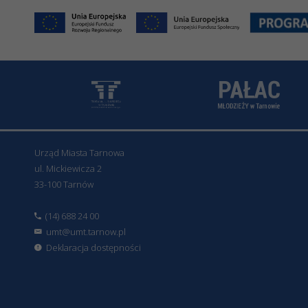
Urząd Miasta Tarnowa
ul. Mickiewicza 2
33-100 Tarnów
(14) 688 24 00
umt@umt.tarnow.pl
Deklaracja dostępności