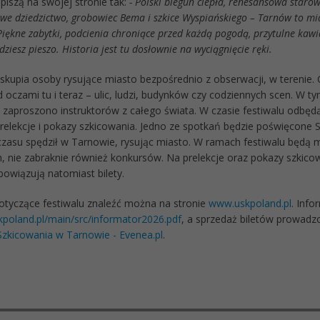
piszą na swojej stronie tak:
- Polski biegun ciepła, renesansowa starów
we dziedzictwo, grobowiec Bema i szkice Wyspiańskiego – Tarnów to m
Piękne zabytki, podcienia chroniące przed każdą pogodą, przytulne kawia
dziesz pieszo. Historia jest tu dosłownie na wyciągnięcie ręki.
skupia osoby rysujące miasto bezpośrednio z obserwacji, w terenie. 
 oczami tu i teraz – ulic, ludzi, budynków czy codziennych scen. W t
 zaproszono instruktorów z całego świata. W czasie festiwalu odbęd
prelekcje i pokazy szkicowania. Jedno ze spotkań będzie poświęcone
czasu spędził w Tarnowie, rysując miasto. W ramach festiwalu będą m
h, nie zabraknie również konkursów. Na prelekcje oraz pokazy szkico
bowiązują natomiast bilety.
otyczące festiwalu znaleźć można na stronie
www.uskpoland.pl
. Info
kpoland.pl/main/src/informator2026.pdf
, a sprzedaż biletów prowadz
Szkicowania w Tarnowie - Evenea.pl
.