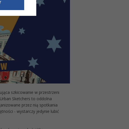
e dotyczące
Y
siedzibą
nie odbywać.
ująca szkicowanie w przestrzeni
Urban Sketchers to oddolna
Organizowane przez nią spotkania
ności - wystarczy jedynie lubić