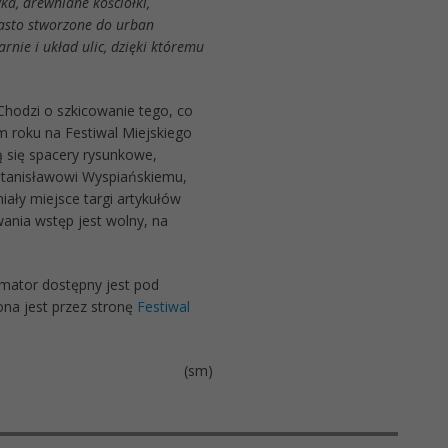
ka, drewniane kościółki,
iasto stworzone do urban
rnie i układ ulic, dzięki któremu
Chodzi o szkicowanie tego, co
ym roku na Festiwal Miejskiego
ą się spacery rysunkowe,
 Stanisławowi Wyspiańskiemu,
iały miejsce targi artykułów
wania wstęp jest wolny, na
rmator dostępny jest pod
ona jest przez stronę
Festiwal
(sm)