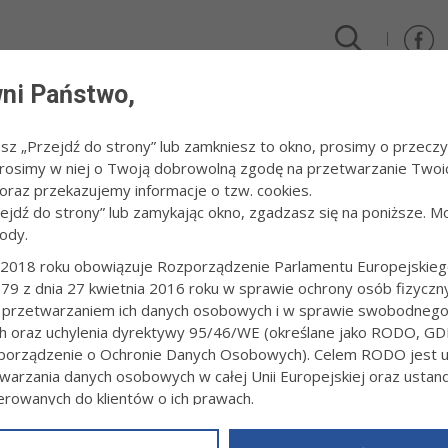
ni Państwo,
DLA FIRM I INWESTORÓW
TURYSTYKA I SPORT
KULTUR
esz „Przejdź do strony” lub zamkniesz to okno, prosimy o przeczy
 Prosimy w niej o Twoją dobrowolną zgodę na przetwarzanie Twoi
o Szkicowania w Tarnowie
raz przekazujemy informacje o tzw. cookies.
zejdź do strony” lub zamykając okno, zgadzasz się na poniższe. M
ody.
WAL MIEJSKIEGO SZKICOWANIA W TAR
2018 roku obowiązuje Rozporządzenie Parlamentu Europejskieg
79 z dnia 27 kwietnia 2016 roku w sprawie ochrony osób fizyczn
9:25
Redakcja tarnow.pl
 przetwarzaniem ich danych osobowych i w sprawie swobodneg
e wakacyjnych miesięcy (30 lipca – 2 sierpnia) w Tarnowie odbędzie 
ch oraz uchylenia dyrektywy 95/46/WE (określane jako RODO, GD
miejsce w Świdnicy - Festiwalu Miejskiego Szkicowania. Udział w wy
orządzenie o Ochronie Danych Osobowych). Celem RODO jest uj
iata.
warzania danych osobowych w całej Unii Europejskiej oraz usta
ierowanych do klientów o ich prawach.
z powyższym, w zakładce
RODO
na stronie
https://www.tarnow.p