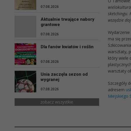
O Tarnowie 
07.08.2026
wielokulturo
sketchingu. 
Aktualnie trwające nabory
wszędzie doj
grantowe
Wydarzenie 
07.08.2026
ma się przed
Szkicowania
Dla fanów kwiatów i roślin
warsztaty, 
który wiele 
07.08.2026
plastycznyc
warsztaty o
Unia zaczęła sezon od
wygranej
Szczegóły d
07.08.2026
adresem
us
Miejskiego 
zobacz wszystkie