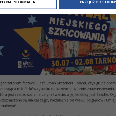
Inne/Polityka-Prywatnosci-RODO
, znajdziecie Państwo informacj
PEŁNA INFORMACJA
PRZEJDŹ DO STRON
nia Państwa danych osobowych przez
Urząd Miasta Tarnowa
z 
ewicza 2 33-100 Tarnów oraz zasady, na jakich będzie się to obec
nformacja nie wymaga od Państwa żadnych dodatkowych działań.
anizatorem festiwalu jest Urban Sketchers Poland, czyli grupa prom
zrzeszająca miłośników rysunku na każdym poziomie zaawansowania. 
która jest realizowana na całym świecie, a jej kolebką jest Seattle. 
rzeznaczone są dla każdego, niezależnie od wieku, poglądów i umiejęt
 malować.