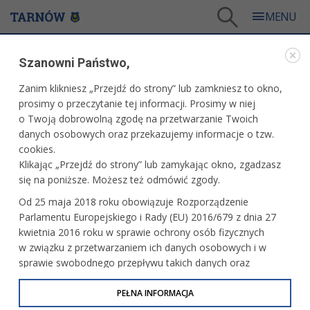
Tarnów
/
Dla firm i inwestorów
/
Projekty i wydarzenia
/
Szanowni Państwo,
Business Boost For Małopolska #2
/
Regulamin uczestnictwa w Projekcie
Zanim klikniesz „Przejdź do strony” lub zamkniesz to okno,
BUSINESS BOOST FOR MAŁOPOLSKA #2
prosimy o przeczytanie tej informacji. Prosimy w niej
o Twoją dobrowolną zgodę na przetwarzanie Twoich
REGULAMIN UCZESTNICTWA W PROJEKCIE
danych osobowych oraz przekazujemy informacje o tzw.
cookies.
Małopolskie firmy sektora MŚP, chcące wziąć udział
Klikając „Przejdź do strony” lub zamykając okno, zgadzasz
w Projekcie „Business Boost for Małopolska 2”, zachęcamy
się na poniższe. Możesz też odmówić zgody.
do zapoznania się z Regulaminem oraz załącznikami
Od 25 maja 2018 roku obowiązuje Rozporządzenie
określającymi zasady rekrutacji i uczestnictwa,
Parlamentu Europejskiego i Rady (EU) 2016/679 z dnia 27
w szczególności kryteria kwalifikacji, tryb rekrutacji
kwietnia 2016 roku w sprawie ochrony osób fizycznych
uczestników, prawa i obowiązki uczestników, warunki
w związku z przetwarzaniem ich danych osobowych i w
uczestnictwa w wydarzeniach oraz zasady ich ukończenia
sprawie swobodnego przepływu takich danych oraz
i rezygnacji z udziału w Projekcie.
uchylenia dyrektywy 95/46/WE (określane jako RODO, GDPR
lub Ogólne Rozporządzenie o Ochronie Danych
PEŁNA INFORMACJA
Załacznik 1.pdf
(646 kB)
Osobowych). Celem RODO jest ujednolicenie zasad