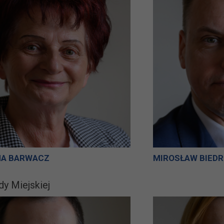
NA BARWACZ
MIROSŁAW BIED
dy Miejskiej