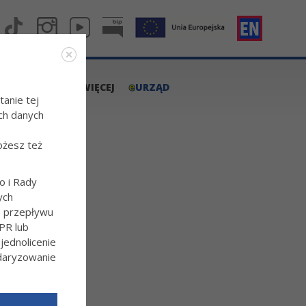
e
A.TARNOW.PL
WIĘCEJ
URZĄD
tanie tej
ch danych
ożesz też
o i Rady
ych
ie
o przepływu
PR lub
ednolicenie
ndaryzowanie
l/Wiecej-