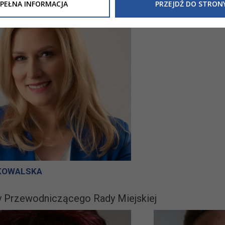
Inne/Polityka-Prywatnosci-RODO
, znajdziecie Państwo informacj
PEŁNA INFORMACJA
PRZEJDŹ DO STRON
nia Państwa danych osobowych przez
Urząd Miasta Tarnowa
z 
ewicza 2 33-100 Tarnów oraz zasady, na jakich będzie się to obec
nformacja nie wymaga od Państwa żadnych dodatkowych działań.
KOWALSKA
 Przewodniczącego Rady Miejskiej