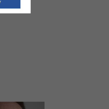
e dotyczące
Y
siedzibą
nie odbywać.