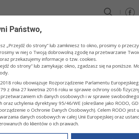
ni Państwo,
DLA FIRM I INWESTORÓW
TURYSTYKA I SPORT
KULTUR
esz „Przejdź do strony” lub zamkniesz to okno, prosimy o przeczy
 Prosimy w niej o Twoją dobrowolną zgodę na przetwarzanie Twoi
raz przekazujemy informacje o tzw. cookies.
zejdź do strony” lub zamykając okno, zgadzasz się na poniższe. M
ody.
MIEJSKA
2018 roku obowiązuje Rozporządzenie Parlamentu Europejskieg
79 z dnia 27 kwietnia 2016 roku w sprawie ochrony osób fizyczn
Skład Rady Miejskiej w Tarnow
 przetwarzaniem ich danych osobowych i w sprawie swobodneg
ch oraz uchylenia dyrektywy 95/46/WE (określane jako RODO, GD
Kadencja 2024-2029
orządzenie o Ochronie Danych Osobowych). Celem RODO jest uj
warzania danych osobowych w całej Unii Europejskiej oraz usta
ierowanych do klientów o ich prawach.
icząca Rady Miejskiej
z powyższym, w zakładce
RODO
na stronie
https://www.tarnow.p