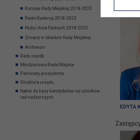
informacji/
przetwarza
Komisje Rady Miejskiej 2018-2023
w ul. Micki
Radni Kadencji 2018-2023
Niniejsza i
Kluby i Koła Radnych 2018-2023
Zmiany w składzie Rady Miejskiej
Archiwum
Rady osiedli
Młodzieżowa Rada Miejska
Patronaty prezydenta
Struktura urzędu
Nabór do bazy kandydatów na członków
rad nadzorczych
EDYTA 
Zastępcy