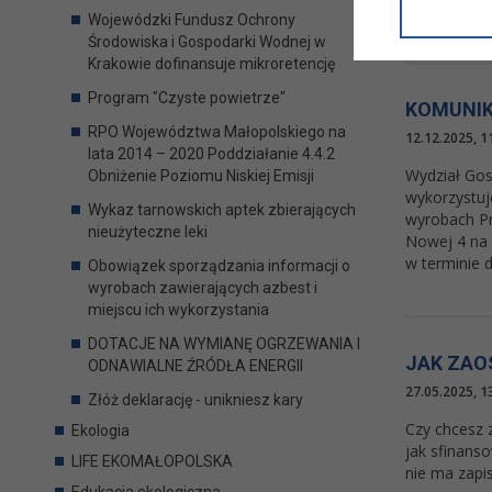
informacji/
Wojewódzki Fundusz Ochrony
przetwarza
Środowiska i Gospodarki Wodnej w
w ul. Micki
Krakowie dofinansuje mikroretencję
Niniejsza i
Program "Czyste powietrze"
KOMUNIK
RPO Województwa Małopolskiego na
12.12.2025, 1
lata 2014 – 2020 Poddziałanie 4.4.2
Wydział Gos
Obniżenie Poziomu Niskiej Emisji
wykorzystuj
Wykaz tarnowskich aptek zbierających
wyrobach Pr
nieużyteczne leki
Nowej 4 na 
w terminie do
Obowiązek sporządzania informacji o
wyrobach zawierających azbest i
miejscu ich wykorzystania
DOTACJE NA WYMIANĘ OGRZEWANIA I
JAK ZAO
ODNAWIALNE ŹRÓDŁA ENERGII
27.05.2025, 1
Złóż deklarację - unikniesz kary
Czy chcesz z
Ekologia
jak sfinans
LIFE EKOMAŁOPOLSKA
nie ma zapi
Edukacja ekologiczna