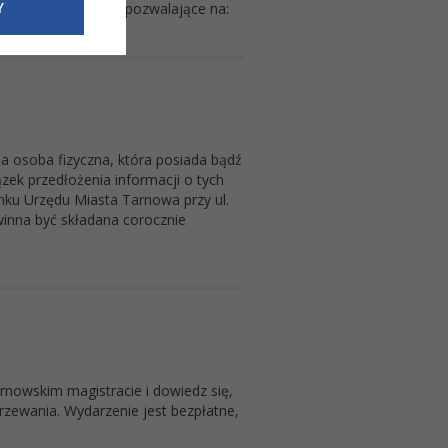
e dotyczące
Y
bejmuje działania pozwalające na:
siedzibą
nie odbywać.
 osoba fizyczna, która posiada bądź
zek przedłożenia informacji o tych
ku Urzędu Miasta Tarnowa przy ul.
inna być składana corocznie
arnowskim magistracie i dowiedz się,
rzewania. Wydarzenie jest bezpłatne,