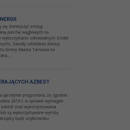
NERGII
ą się zmniejszyć emisję
anę pieców węglowych na
z wykorzystanie odnawialnych źródeł
nych). Zasady udzielania dotacji
żetu Gminy Miasta Tarnowa na
ną...
ERAJĄCYCH AZBEST
 uprzejmie przypomina, że zgodnie
rudnia 2010 r. w sprawie wymagań
 azbest oraz wykorzystywania
ły lub są wykorzystywane wyroby
 zarządcy bądź użytkowniku