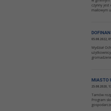
w gminnym p
czynny jest
mailowym um
DOFINAN
05.08.2022, 0
Wydział Och
użytkownicy
gromadzeni
MIASTO 
25.08.2020, 1
Tarnów rozp
Program ski
gospodarcze