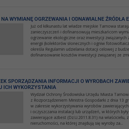
 NA WYMIANĘ OGRZEWANIA I ODNAWIALNE ŹRÓDŁA E
Już od kilkunastu lat władze miejskie Tarnowa staraj
zanieczyszczeń i dofinansowują mieszkańcom wymi
ogrzewanie ekologiczne oraz inwestycji związanych 
energii (kolektorów słonecznych i ogniw fotowoltaicz
określa Regulamin udzielania dotacji celowej z bud
dofinansowanie kosztów inwestycji związanej ze zmia
EK SPORZĄDZANIA INFORMACJI O WYROBACH ZAWI
CU ICH WYKORZYSTANIA
Wydział Ochrony Środowiska Urzędu Miasta Tarnowa
z Rozporządzeniem Ministra Gospodarki z dnia 13 g
w zakresie wykorzystywania wyrobów zawierających
i oczyszczania instalacji lub urządzeń, w których by
zawierające azbest (Dz.U.2011.8.31) na właścicielu,
nieruchomości, na której znajdują się wyroby za...