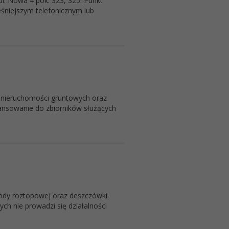
. Nowa 4 pok. 323, 325. Punkt
eśniejszym telefonicznym lub
 nieruchomości gruntowych oraz
ansowanie do zbiorników służących
dy roztopowej oraz deszczówki.
ch nie prowadzi się działalności