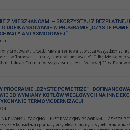
IE Z MIESZKAŃCAMI – SKORZYSTAJ Z BEZPŁATNEJ
 O DOFINANSOWANIE W PROGRAMIE „CZYSTE POWIE
UCHWAŁY ANTYSMOGOWEJ”
9:33
rony Środowiska Urzędu Miasta Tarnowa zaprasza wszystkich zaint
etrze w Tarnowie – jak uzyskać dofinansowanie”. Odbędzie się ono w 
ltimedialnym Centrum Artystycznym, przy ul. Wałowej 25 w Tarnowie (
W PROGRAMIE „CZYSTE POWIETRZE” - DOFINANSOWA
WIE DO WYMIANY KOTŁÓW WĘGLOWYCH NA INNE EKO
WYKONANIE TERMOMODERNIZACJI.
2:04
NKT KONSULTACYJNO – INFORMACYJNY PROGRAMU „CZYSTE POWIE
akresie konsultacji i pomocy przy elektronicznym wypełnianiu wniosk