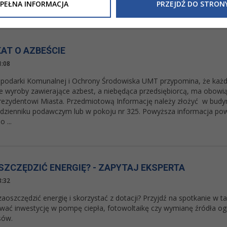
Inne/Polityka-Prywatnosci-RODO
, znajdziecie Państwo informacj
PEŁNA INFORMACJA
PRZEJDŹ DO STRON
i wykorzystaniem wód opadowych. Dofinansowanie o
nia Państwa danych osobowych przez
Urząd Miasta Tarnowa
z 
ewicza 2 33-100 Tarnów oraz zasady, na jakich będzie się to obec
nformacja nie wymaga od Państwa żadnych dodatkowych działań.
AT O AZBEŚCIE
1:08
podarki Komunalnej i Ochrony Środowiska UMT przypomina, że każda
e wyroby zawierające azbest, a niebędąca przedsiębiorcą, ma obowią
ezydentowi Miasta. Przedmiotową Informację należy złożyć w budyn
dzienniku podawczym lub w pokoju nr 325. Powyższa informacja pow
 ...
SZCZĘDZIĆ ENERGIĘ? - ZAPYTAJ EKSPERTA
3:32
aoszczędzić energię i skorzystać z dotacji? Przyjdź na spotkanie w t
ować inwestycję w pompę ciepła, fotowoltaikę czy wymianę źródła og
sów.