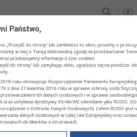
ni Państwo,
DLA FIRM I INWESTORÓW
TURYSTYKA I SPORT
KULTUR
esz „Przejdź do strony” lub zamkniesz to okno, prosimy o przeczy
 Prosimy w niej o Twoją dobrowolną zgodę na przetwarzanie Twoi
raz przekazujemy informacje o tzw. cookies.
zejdź do strony” lub zamykając okno, zgadzasz się na poniższe. M
ody.
 MIESZKAŃCOM
2018 roku obowiązuje Rozporządzenie Parlamentu Europejskieg
79 z dnia 27 kwietnia 2016 roku w sprawie ochrony osób fizyczn
ZKI FUNDUSZ OCHRONY ŚRODOWISKA I GOSPODARK
 przetwarzaniem ich danych osobowych i w sprawie swobodneg
SUJE MIKRORETENCJĘ
ch oraz uchylenia dyrektywy 95/46/WE (określane jako RODO, GD
4:37
orządzenie o Ochronie Danych Osobowych). Celem RODO jest uj
warzania danych osobowych w całej Unii Europejskiej oraz usta
Od 22 czerwca br. można składać wnioski do progra
mikroretencji wód opadowych na terenie wojewódz
ierowanych do klientów o ich prawach.
Fundusz Ochrony Środowiska i Gospodarki Wodnej w 
z powyższym, w zakładce
RODO
na stronie
https://www.tarnow.p
pomoc mieszkańcom Małopolski w inwestycjach zw