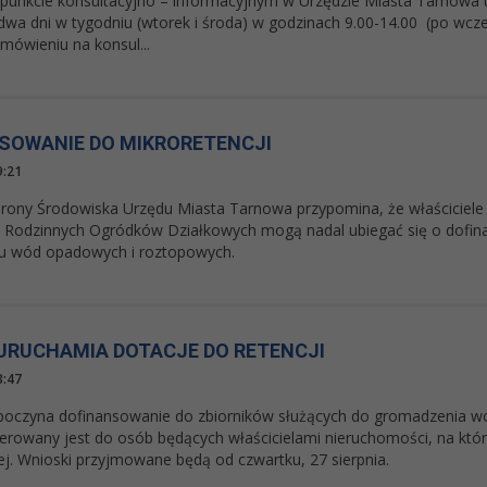
unkcie konsultacyjno – informacyjnym w Urzędzie Miasta Tarnowa ul
 dwa dni w tygodniu (wtorek i środa) w godzinach 9.00-14.00 (po wcz
ówieniu na konsul...
SOWANIE DO MIKRORETENCJI
9:21
rony Środowiska Urzędu Miasta Tarnowa przypomina, że właściciele
 Rodzinnych Ogródków Działkowych mogą nadal ubiegać się o dofin
u wód opadowych i roztopowych.
URUCHAMIA DOTACJE DO RETENCJI
3:47
oczyna dofinansowanie do zbiorników służących do gromadzenia wo
erowany jest do osób będących właścicielami nieruchomości, na który
j. Wnioski przyjmowane będą od czwartku, 27 sierpnia.