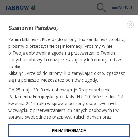
Tarnów
/
Dla mieszkańców
/
Urząd Miasta
/
Współpraca z NGO
Szanowni Państwo,
URZĄD MIASTA
Zanim klikniesz „Przejdź do strony” lub zamkniesz to okno,
prosimy o przeczytanie tej informacji. Prosimy w niej
WSPÓŁPRACA Z NGO
o Twoją dobrowolną zgodę na przetwarzanie Twoich
danych osobowych oraz przekazujemy informacje o tzw.
Zasady współpracy
cookies.
Prawo
Klikając „Przejdź do strony” lub zamykając okno, zgadzasz
Konkursy ofert
się na poniższe. Możesz też odmówić zgody.
Aktualności
Od 25 maja 2018 roku obowiązuje Rozporządzenie
Galeria
Parlamentu Europejskiego i Rady (EU) 2016/679 z dnia 27
Oferty składane w trybie pozakonkursowym - małe granty
kwietnia 2016 roku w sprawie ochrony osób fizycznych
Tarnowskie Forum Organizacji Pozarządowych
w związku z przetwarzaniem ich danych osobowych i w
Zaproszenia do składania ofert
sprawie swobodnego przepływu takich danych oraz
Komunikaty
uchylenia dyrektywy 95/46/WE (określane jako RODO, GDPR
lub Ogólne Rozporządzenie o Ochronie Danych
PEŁNA INFORMACJA
Osobowych). Celem RODO jest ujednolicenie zasad