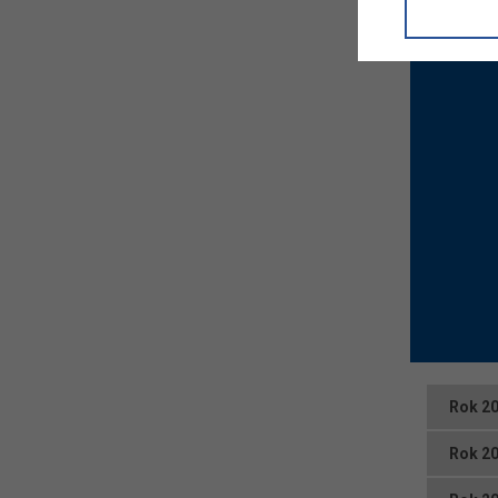
informacji/
przetwarza
w ul. Micki
Niniejsza i
Rok 2
Rok 2