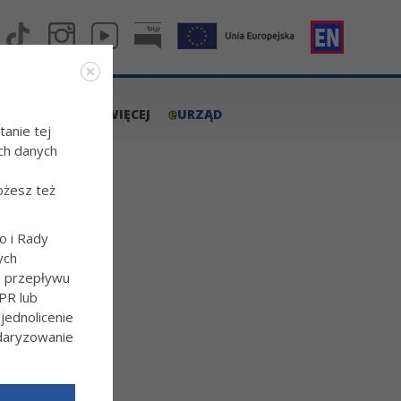
e
A.TARNOW.PL
WIĘCEJ
URZĄD
tanie tej
ch danych
ożesz też
o i Rady
ych
o przepływu
PR lub
ednolicenie
ndaryzowanie
l/Wiecej-