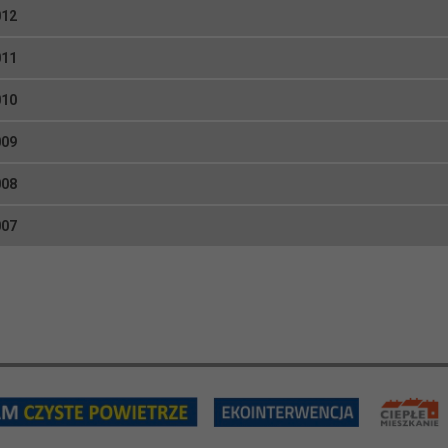
012
011
010
009
008
007