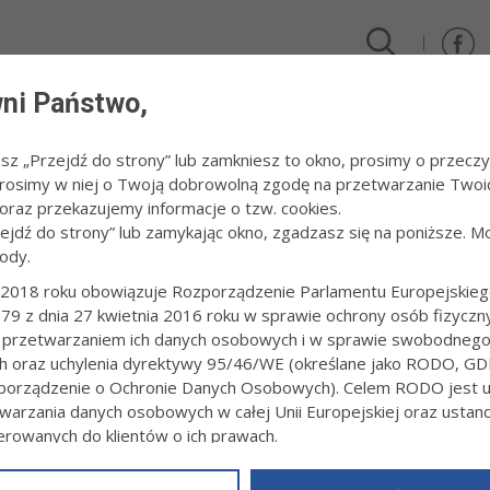
ni Państwo,
DLA FIRM I INWESTORÓW
TURYSTYKA I SPORT
KULTUR
esz „Przejdź do strony” lub zamkniesz to okno, prosimy o przeczy
 Prosimy w niej o Twoją dobrowolną zgodę na przetwarzanie Twoi
raz przekazujemy informacje o tzw. cookies.
zejdź do strony” lub zamykając okno, zgadzasz się na poniższe. M
ody.
DY I WYRÓŻNIENIA
2018 roku obowiązuje Rozporządzenie Parlamentu Europejskieg
79 z dnia 27 kwietnia 2016 roku w sprawie ochrony osób fizyczn
 przetwarzaniem ich danych osobowych i w sprawie swobodneg
ch oraz uchylenia dyrektywy 95/46/WE (określane jako RODO, GD
orządzenie o Ochronie Danych Osobowych). Celem RODO jest uj
warzania danych osobowych w całej Unii Europejskiej oraz usta
ierowanych do klientów o ich prawach.
z powyższym, w zakładce
RODO
na stronie
https://www.tarnow.p