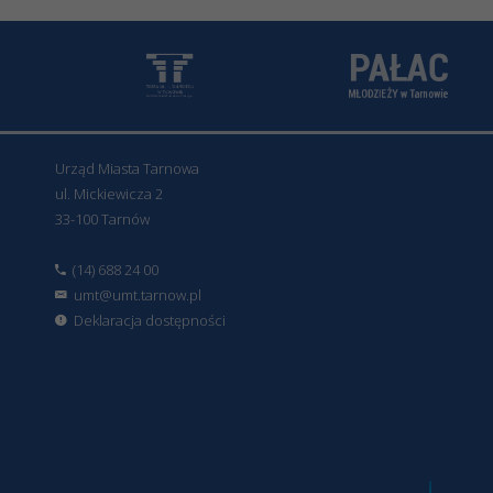
Urząd Miasta Tarnowa
ul. Mickiewicza 2
33-100 Tarnów
(14) 688 24 00
umt@umt.tarnow.pl
Deklaracja dostępności