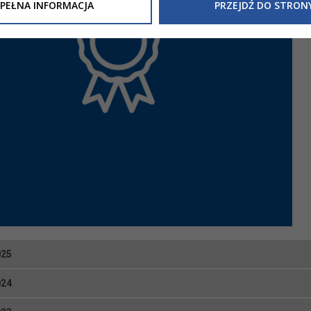
Inne/Polityka-Prywatnosci-RODO
, znajdziecie Państwo informacj
PEŁNA INFORMACJA
PRZEJDŹ DO STRON
nia Państwa danych osobowych przez
Urząd Miasta Tarnowa
z 
ewicza 2 33-100 Tarnów oraz zasady, na jakich będzie się to obec
nformacja nie wymaga od Państwa żadnych dodatkowych działań.
025
024