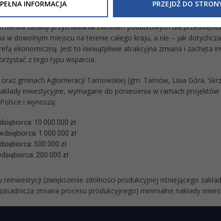
Inne/Polityka-Prywatnosci-RODO
, znajdziecie Państwo informacj
PEŁNA INFORMACJA
PRZEJDŹ DO STRON
nia Państwa danych osobowych przez
Urząd Miasta Tarnowa
z 
stniejące specjalne strefy ekonomiczne ustąpiły miejsca Polskiej Str
ewicza 2 33-100 Tarnów oraz zasady, na jakich będzie się to obec
zmieniła zasady przyznawania zwolnień podatkowych dla przedsiębio
nformacja nie wymaga od Państwa żadnych dodatkowych działań.
a w dowolnym miejscu na terenie całego kraju, a nie – jak dotychcza
refą ekonomiczną. Jest to niewątpliwie atrakcyjna zmiana i zachęta in
orzystać z tego typu wsparcia.
oraz gminach Aglomeracji Tarnowskiej (gm. Tarnów, Lisia Góra, Skr
akłady inwestycyjne, wymagane do poniesienia w ramach projektów w P
 Polsce i wynoszą:
siębiorca: 10 000 000 zł
edsiębiorca: 1 000 000 zł
siębiorca: 500 000 zł
dsiębiorca: 200 000 zł
 reinwestycji (zwiększenie zdolności produkcyjnej istniejącego zak
zasadnicza zmiana procesu produkcyjnego) minimalne nakłady inwes