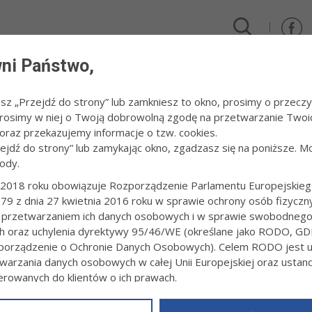
ni Państwo,
DLA FIRM I INWESTORÓW
TURYSTYKA I SPORT
KULTUR
esz „Przejdź do strony” lub zamkniesz to okno, prosimy o przeczy
 Prosimy w niej o Twoją dobrowolną zgodę na przetwarzanie Twoi
od podatku
raz przekazujemy informacje o tzw. cookies.
zejdź do strony” lub zamykając okno, zgadzasz się na poniższe. M
ody.
IENIA OD PODATKU
2018 roku obowiązuje Rozporządzenie Parlamentu Europejskieg
79 z dnia 27 kwietnia 2016 roku w sprawie ochrony osób fizyczn
ie od podatku dochodowego w ramach Polskiej S
 przetwarzaniem ich danych osobowych i w sprawie swobodneg
ch oraz uchylenia dyrektywy 95/46/WE (określane jako RODO, GD
orządzenie o Ochronie Danych Osobowych). Celem RODO jest uj
eszły w życie nowe przepisy określające zasady wsparcia dla przeds
warzania danych osobowych w całej Unii Europejskiej oraz usta
stycji
(ustawa z dnia 10 maja 2018 r. o wspieraniu nowych inwestyc
ierowanych do klientów o ich prawach.
 dnia 27 grudnia 2022 r. w sprawie pomocy publicznej udzielanej nie
z powyższym, w zakładce
RODO
na stronie
https://www.tarnow.p
owych inwestycji (Dz. U. z 2020 r. poz. 1752 oraz z 2021 r. poz. 2105)).