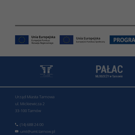
Urząd Miasta Tarnowa
ul. Mickiewicza 2
33-100 Tarnów
(14) 688 24 00
umt@umt.tarnow.pl