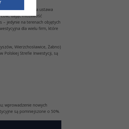
e dotyczące
Y
siedzibą
efie Inwestycji. Nowa ustawa
nie odbywać.
rców, dając możliwość
s – jedynie na terenach objętych
westycyjna dla wielu firm, które
zyszów, Wierzchosławice, Żabno)
olskiej Strefie Inwestycji, są
ładu; wprowadzenie nowych
tycyjne są pomniejszone o 50%.