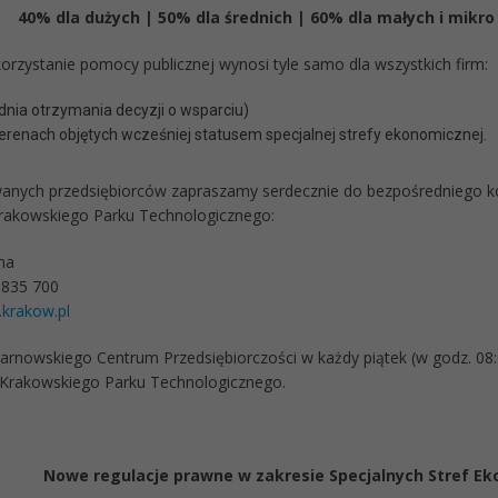
40% dla dużych | 50% dla średnich | 60% dla małych i mikro
orzystanie pomocy publicznej wynosi tyle samo dla wszystkich firm:
 dnia otrzymania decyzji o wsparciu)
terenach objętych wcześniej statusem specjalnej strefy ekonomicznej.
anych przedsiębiorców zapraszamy serdecznie do bezpośredniego ko
rakowskiego Parku Technologicznego:
ha
 835 700
.krakow.pl
rnowskiego Centrum Przedsiębiorczości w każdy piątek (w godz. 08:0
Krakowskiego Parku Technologicznego.
Nowe regulacje prawne w zakresie Specjalnych Stref E