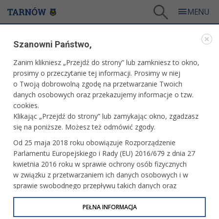
Tarnów
/
Dla mieszkańców
/
Aktualności
/
Kultura
/
Bezpłatny teatr dla pań
Szanowni Państwo,
WARTO PRZECZYTAĆ
Zanim klikniesz „Przejdź do strony” lub zamkniesz to okno,
prosimy o przeczytanie tej informacji. Prosimy w niej
BEZPŁATNY TEATR DLA PAŃ
o Twoją dobrowolną zgodę na przetwarzanie Twoich
danych osobowych oraz przekazujemy informacje o tzw.
06.03.2009, 08:44
Główny Edytor
cookies.
Klikając „Przejdź do strony” lub zamykając okno, zgadzasz
8 marca tarnowski Teatr im. L.Solskiego zaprasza na
się na poniższe. Możesz też odmówić zgody.
spektakl „Kaczo, byczo indyczo ”Bogusława Schaeffera”. Na
Od 25 maja 2018 roku obowiązuje Rozporządzenie
sztukę, która rozpoczyna się o godz.18 wstęp dla kobiet
Parlamentu Europejskiego i Rady (EU) 2016/679 z dnia 27
jest bezpłatny.
kwietnia 2016 roku w sprawie ochrony osób fizycznych
w związku z przetwarzaniem ich danych osobowych i w
To specjalna oferta z okazji święta kobiet.
sprawie swobodnego przepływu takich danych oraz
W przedstawieniu wystąpią Anna Lenczewska, Tomasz
uchylenia dyrektywy 95/46/WE (określane jako RODO, GDPR
Piasecki i Edward Żentara.
lub Ogólne Rozporządzenie o Ochronie Danych
PEŁNA INFORMACJA
Dla Panów wejściówki kosztują 25 zł a dla uczniów
Osobowych). Celem RODO jest ujednolicenie zasad