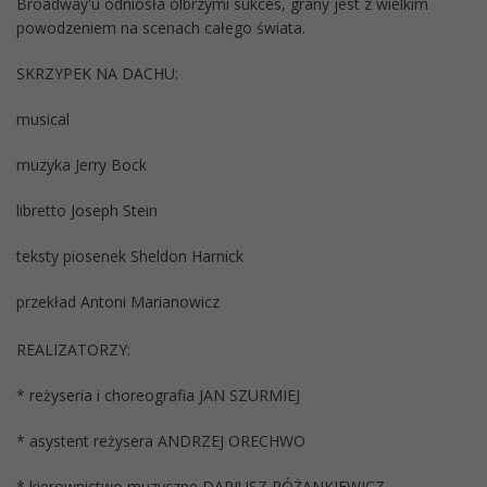
Broadway'u odniosła olbrzymi sukces, grany jest z wielkim
powodzeniem na scenach całego świata.
SKRZYPEK NA DACHU:
musical
muzyka Jerry Bock
libretto Joseph Stein
teksty piosenek Sheldon Harnick
przekład Antoni Marianowicz
REALIZATORZY:
* reżyseria i choreografia JAN SZURMIEJ
* asystent reżysera ANDRZEJ ORECHWO
* kierownictwo muzyczne DARIUSZ RÓŻANKIEWICZ,