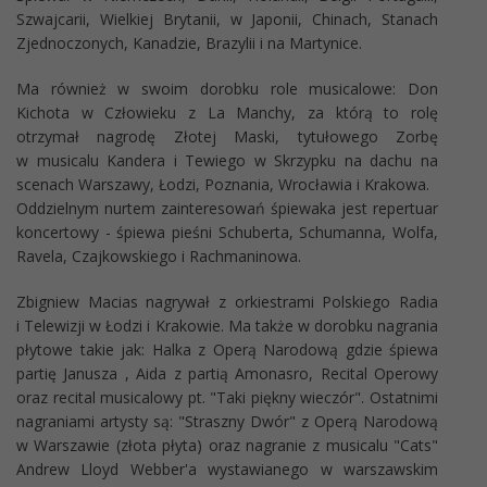
Szwajcarii, Wielkiej Brytanii, w Japonii, Chinach, Stanach
Zjednoczonych, Kanadzie, Brazylii i na Martynice.
Ma również w swoim dorobku role musicalowe: Don
Kichota w Człowieku z La Manchy, za którą to rolę
otrzymał nagrodę Złotej Maski, tytułowego Zorbę
w musicalu Kandera i Tewiego w Skrzypku na dachu na
scenach Warszawy, Łodzi, Poznania, Wrocławia i Krakowa.
Oddzielnym nurtem zainteresowań śpiewaka jest repertuar
koncertowy - śpiewa pieśni Schuberta, Schumanna, Wolfa,
Ravela, Czajkowskiego i Rachmaninowa.
Zbigniew Macias nagrywał z orkiestrami Polskiego Radia
i Telewizji w Łodzi i Krakowie. Ma także w dorobku nagrania
płytowe takie jak: Halka z Operą Narodową gdzie śpiewa
partię Janusza , Aida z partią Amonasro, Recital Operowy
oraz recital musicalowy pt. "Taki piękny wieczór". Ostatnimi
nagraniami artysty są: "Straszny Dwór" z Operą Narodową
w Warszawie (złota płyta) oraz nagranie z musicalu "Cats"
Andrew Lloyd Webber'a wystawianego w warszawskim