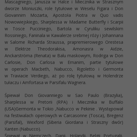
Mascagniego, Janusza w Halce i Miecznika w Strasznym
dworze Moniuszki, role tytułowe w Weselu Figara i Don
Giovannim Mozarta, Apostoła Piotra w Quo vadis
Nowowiejskiego, Sharplessa w Madame Butterfly i Scarpii
w Tosce Pucciniego, Bartola w Cyruliku sewilskim
Rossiniego, Faninala w Kawalerze srebrnej róży i Johannana
w Salome Richarda Straussa, prapremierowego Orestesa
w Elektrze Theodorakisa, Amonasra w Aidzie,
Anckarströma (Renata) w Balu maskowym, Rodriga w Don
Carlosie, Don Carlosa w Ernanim, partie tytułowe
w operach Macbeth, Nabucco, Rigoletto i Germonta
w Traviacie Verdiego, aż po rolę tytułową w Holendrze
tułaczu i Amfortasa w Parsifalu Wagnera.
Śpiewał Don Giovanniego w Sao Paulo (Brazylia),
Sharplessa w Pretorii (RPA) i Miecznika w Buffalo
(USA)Germonta w Tokio ,Nabucco w Pekinie . Występował
na festiwalach operowych w Carcasonne (Tosca), Bregenz
(Parsifal), Wexford (Siberia Giordana i Straszny dwór)
Xanten (Nabucco).
Śpiewał w Niemczech, Danii, Holandii, Belgii Portugalii,