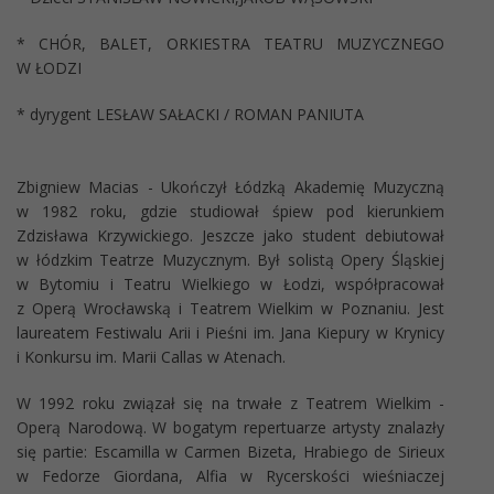
* CHÓR, BALET, ORKIESTRA TEATRU MUZYCZNEGO
W ŁODZI
* dyrygent LESŁAW SAŁACKI / ROMAN PANIUTA
Zbigniew Macias - Ukończył Łódzką Akademię Muzyczną
w 1982 roku, gdzie studiował śpiew pod kierunkiem
Zdzisława Krzywickiego. Jeszcze jako student debiutował
w łódzkim Teatrze Muzycznym. Był solistą Opery Śląskiej
w Bytomiu i Teatru Wielkiego w Łodzi, współpracował
z Operą Wrocławską i Teatrem Wielkim w Poznaniu. Jest
laureatem Festiwalu Arii i Pieśni im. Jana Kiepury w Krynicy
i Konkursu im. Marii Callas w Atenach.
W 1992 roku związał się na trwałe z Teatrem Wielkim -
Operą Narodową. W bogatym repertuarze artysty znalazły
się partie: Escamilla w Carmen Bizeta, Hrabiego de Sirieux
w Fedorze Giordana, Alfia w Rycerskości wieśniaczej