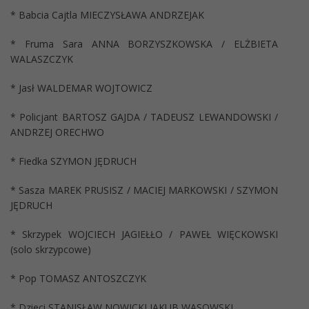
* Babcia Cajtla MIECZYSŁAWA ANDRZEJAK
* Fruma Sara ANNA BORZYSZKOWSKA / ELŻBIETA
WALASZCZYK
* Jasł WALDEMAR WOJTOWICZ
* Policjant BARTOSZ GAJDA / TADEUSZ LEWANDOWSKI /
ANDRZEJ ORECHWO
* Fiedka SZYMON JĘDRUCH
* Sasza MAREK PRUSISZ / MACIEJ MARKOWSKI / SZYMON
JĘDRUCH
* Skrzypek WOJCIECH JAGIEŁŁO / PAWEŁ WIĘCKOWSKI
(solo skrzypcowe)
* Pop TOMASZ ANTOSZCZYK
* Dzieci STANISŁAW NOWICKI,JAKUB WĄSOWSKI