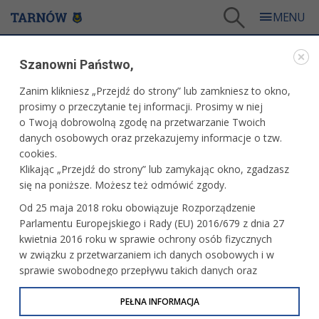
Tarnów
/
Dla mieszkańców
/
Aktualności
/
Kultura
/
Szanowni Państwo,
Centrum Sztuki Mościce w Tarnowie zaprasza na - musical "Skrzypek na dachu"
Zanim klikniesz „Przejdź do strony” lub zamkniesz to okno,
WARTO PRZECZYTAĆ
prosimy o przeczytanie tej informacji. Prosimy w niej
o Twoją dobrowolną zgodę na przetwarzanie Twoich
CENTRUM SZTUKI MOŚCICE W TARNOWIE
danych osobowych oraz przekazujemy informacje o tzw.
ZAPRASZA NA - MUSICAL "SKRZYPEK NA DACHU"
cookies.
Klikając „Przejdź do strony” lub zamykając okno, zgadzasz
22.02.2011, 14:40
B. B.
się na poniższe. Możesz też odmówić zgody.
Musical "Skrzypek na dachu" to arcydzieło gatunku będące
Od 25 maja 2018 roku obowiązuje Rozporządzenie
adaptacją książki Szolema Alejchema, opowiadającą
Parlamentu Europejskiego i Rady (EU) 2016/679 z dnia 27
o losach żydowskiej rodziny, skazanej na wygnanie
kwietnia 2016 roku w sprawie ochrony osób fizycznych
z rodzinnej wsi w carskiej Rosji. Swój sukces zawdzięcza
w związku z przetwarzaniem ich danych osobowych i w
w dużej mierze walorom libretta, które pieczołowicie
sprawie swobodnego przepływu takich danych oraz
odtwarza atmosferę i koloryt małej żydowskiej wioski
uchylenia dyrektywy 95/46/WE (określane jako RODO, GDPR
z początku XX wieku. Skrzypek na dachu jest także obrazem
lub Ogólne Rozporządzenie o Ochronie Danych
PEŁNA INFORMACJA
przemian w świecie, upadania tradycji, która nie wytrzymuje
Osobowych). Celem RODO jest ujednolicenie zasad