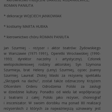
ROMAN PANIUTA
* dekoracje WOJCIECH JANKOWIAK
* kostiumy MARTA HUBKA
* kierownictwo chóru ROMAN PANIUTA
Jan Szurmiej - reżyser i aktor teatrów: Żydowskiego
w Warszawie (1971-1991), Operetki Wrocławskiej (1990-
1993; dyrektor naczelny i artystyczny). Członek
wielopokoleniowej rodziny aktorskiej. Syn Szymona
Szurmieja, brat Heleny (Leny) Szurmiej, ojciec Joanny
Szurmiej. Laureat Złotej Maski za reżyserię spektaklu
„Skrzypek na dachu”, został także odznaczony Krzyżem
Oficerskim Orderu Odrodzenia Polski za zasługi
w dziedzinie kultury. Ponadto od wielu lat współpracuje
z teatrami z całej Polski jako reżyser, choreograf
i inscenizator. W swoim dorobku ma ponad 80 realizacji
reżyserskich z których za najważniejszą uznawany jest