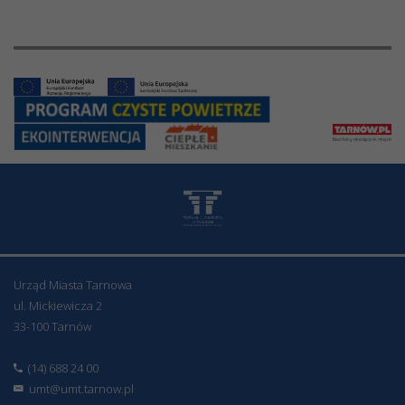
Urząd Miasta Tarnowa
ul. Mickiewicza 2
33-100 Tarnów
(14) 688 24 00
umt@umt.tarnow.pl