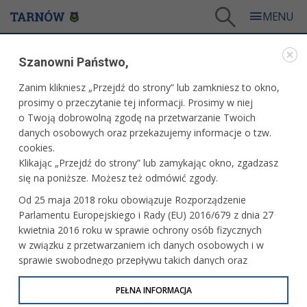
Tarnów
/
Dla mieszkańców
/
Aktualności
/
Kultura
/
Szanowni Państwo,
Jubileuszowa wystawa Mariana Kołodziejczyka
Zanim klikniesz „Przejdź do strony” lub zamkniesz to okno,
WARTO PRZECZYTAĆ
prosimy o przeczytanie tej informacji. Prosimy w niej
o Twoją dobrowolną zgodę na przetwarzanie Twoich
JUBILEUSZOWA WYSTAWA MARIANA
danych osobowych oraz przekazujemy informacje o tzw.
KOŁODZIEJCZYKA
cookies.
Klikając „Przejdź do strony” lub zamykając okno, zgadzasz
28.05.2026, 10:45
Redakcja tarnow.pl
się na poniższe. Możesz też odmówić zgody.
Od początku lipca do końca sierpnia w Galerii Sztuki Hortar
Od 25 maja 2018 roku obowiązuje Rozporządzenie
przy ul. Legionów 32 oglądać będzie można jubileuszową
Parlamentu Europejskiego i Rady (EU) 2016/679 z dnia 27
wystawę poświęconą twórczości tarnowskiego grafika,
kwietnia 2016 roku w sprawie ochrony osób fizycznych
malarza i pedagoga Mariana Kołodziejczyka „Tarnów
w związku z przetwarzaniem ich danych osobowych i w
i okolice”. Jej wernisaż odbędzie się w czwartek, 2 lipca
sprawie swobodnego przepływu takich danych oraz
o godz. 17.
uchylenia dyrektywy 95/46/WE (określane jako RODO, GDPR
lub Ogólne Rozporządzenie o Ochronie Danych
PEŁNA INFORMACJA
Osobowych). Celem RODO jest ujednolicenie zasad