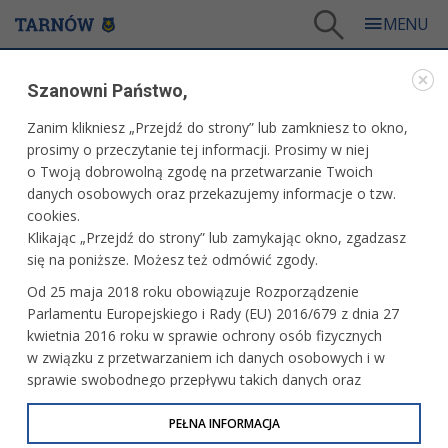
Tarnów
/
Dla mieszkańców
/
Aktualności
/
Kultura
/
Szanowni Państwo,
Ostatni spacer po wystawie „Najbliżej”
Zanim klikniesz „Przejdź do strony” lub zamkniesz to okno,
WARTO PRZECZYTAĆ
prosimy o przeczytanie tej informacji. Prosimy w niej
o Twoją dobrowolną zgodę na przetwarzanie Twoich
OSTATNI SPACER PO WYSTAWIE „NAJBLIŻEJ”
danych osobowych oraz przekazujemy informacje o tzw.
cookies.
15.02.2024, 14:00
Redakcja tarnow.pl
Klikając „Przejdź do strony” lub zamykając okno, zgadzasz
się na poniższe. Możesz też odmówić zgody.
Ku końcowi zbliża się jedna z pierwszych w tym roku
Od 25 maja 2018 roku obowiązuje Rozporządzenie
ekspozycji Biura Wystaw Artystycznych „Najbliżej”.
Parlamentu Europejskiego i Rady (EU) 2016/679 z dnia 27
Prezentuje ona kilkunastu artystów, których wystawy
kwietnia 2016 roku w sprawie ochrony osób fizycznych
indywidualne można było podziwiać w ostatnich dziesięciu
w związku z przetwarzaniem ich danych osobowych i w
latach istnienia galerii w Pałacyku Strzeleckim. W niedzielę,
sprawie swobodnego przepływu takich danych oraz
25 lutego odbędzie się ostatni spacerek po wystawie.
uchylenia dyrektywy 95/46/WE (określane jako RODO, GDPR
Oprowadzać będzie Krzysztof Maniak, jeden z autorów.
lub Ogólne Rozporządzenie o Ochronie Danych
PEŁNA INFORMACJA
Wstęp wolny, początek o godzinie 15.
Osobowych). Celem RODO jest ujednolicenie zasad