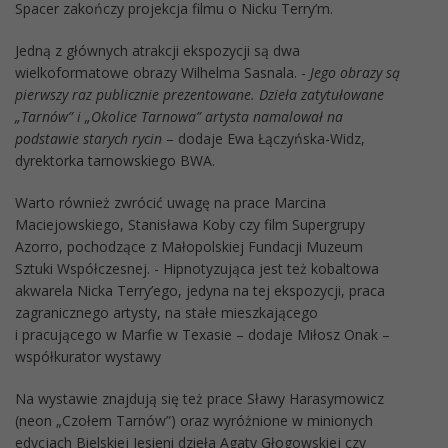
Spacer zakończy projekcja filmu o Nicku Terry’m.
Jedną z głównych atrakcji ekspozycji są dwa
wielkoformatowe obrazy Wilhelma Sasnala. -
Jego obrazy są
pierwszy raz publicznie prezentowane. Dzieła zatytułowane
„Tarnów” i „Okolice Tarnowa” artysta namalował na
podstawie starych rycin
– dodaje Ewa Łączyńska-Widz,
dyrektorka tarnowskiego BWA.
Warto również zwrócić uwagę na prace Marcina
Maciejowskiego, Stanisława Koby czy film Supergrupy
Azorro, pochodzące z Małopolskiej Fundacji Muzeum
Sztuki Współczesnej. - Hipnotyzująca jest też kobaltowa
akwarela Nicka Terry’ego, jedyna na tej ekspozycji, praca
zagranicznego artysty, na stałe mieszkającego
i pracującego w Marfie w Texasie – dodaje Miłosz Onak –
współkurator wystawy
Na wystawie znajdują się też prace Sławy Harasymowicz
(neon „Czołem Tarnów”) oraz wyróżnione w minionych
edycjach Bielskiej Jesieni dzieła Agaty Głogowskiej czy