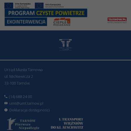
Urząd Miasta Tarnowa
ul. Mickiewicza 2
33-100 Tarnów
(14) 688 24 00
umt@umt.tarnow.pl
Deklaracja dostępności