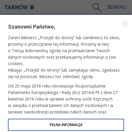
Tarnów
/
Dla mieszkańców
/
Aktualności
/
Miasto
/
Apetyt na współpracę - wystawa
Szanowni Państwo,
WARTO PRZECZYTAĆ
Zanim klikniesz „Przejdź do strony” lub zamkniesz to okno,
prosimy o przeczytanie tej informacji. Prosimy w niej
APETYT NA WSPÓŁPRACĘ - WYSTAWA
o Twoją dobrowolną zgodę na przetwarzanie Twoich
danych osobowych oraz przekazujemy informacje o tzw.
26.06.2023, 11:45
Redakcja tarnow.pl
cookies.
Klikając „Przejdź do strony” lub zamykając okno, zgadzasz
Przypominamy, że dalej, w Multimedialnym Centrum
się na poniższe. Możesz też odmówić zgody.
Artystycznym przy ul. Wałowej 25, oglądać można
Od 25 maja 2018 roku obowiązuje Rozporządzenie
multimedialną wystawę związaną z miastami partnerskimi
Parlamentu Europejskiego i Rady (EU) 2016/679 z dnia 27
Tarnowa „Apetyt na współpracę”.
kwietnia 2016 roku w sprawie ochrony osób fizycznych
w związku z przetwarzaniem ich danych osobowych i w
sprawie swobodnego przepływu takich danych oraz
uchylenia dyrektywy 95/46/WE (określane jako RODO, GDPR
lub Ogólne Rozporządzenie o Ochronie Danych
PEŁNA INFORMACJA
Osobowych). Celem RODO jest ujednolicenie zasad