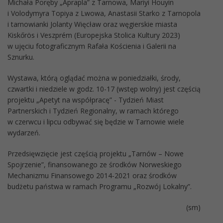
Michała Poręby „Aprapla” z Tarnowa, Mariyi Houyin
i Volodymyra Topiya z Lwowa, Anastasii Starko z Tarnopola
i tarnowianki Jolanty Więcław oraz węgierskie miasta
Kiskőrös i Veszprém (Europejska Stolica Kultury 2023)
w ujęciu fotograficznym Rafała Kościenia i Galerii na
Sznurku.
Wystawa, którą oglądać można w poniedziałki, środy,
czwartki i niedziele w godz. 10-17 (wstęp wolny) jest częścią
projektu „Apetyt na współpracę” - Tydzień Miast
Partnerskich i Tydzień Regionalny, w ramach którego
w czerwcu i lipcu odbywać się będzie w Tarnowie wiele
wydarzeń.
Przedsięwzięcie jest częścią projektu „Tarnów – Nowe
Spojrzenie”, finansowanego ze środków Norweskiego
Mechanizmu Finansowego 2014-2021 oraz środków
budżetu państwa w ramach Programu „Rozwój Lokalny”.
(sm)