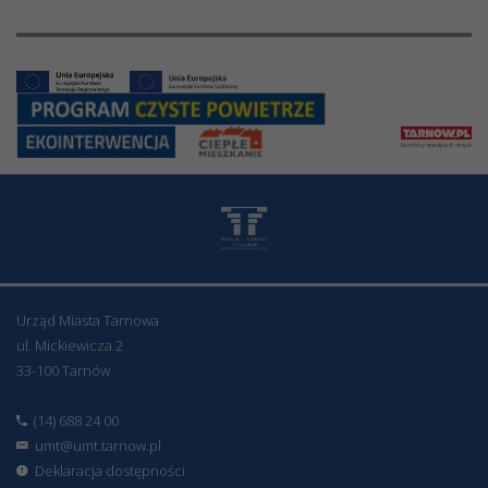
Urząd Miasta Tarnowa
ul. Mickiewicza 2
33-100 Tarnów
(14) 688 24 00
umt@umt.tarnow.pl
Deklaracja dostępności