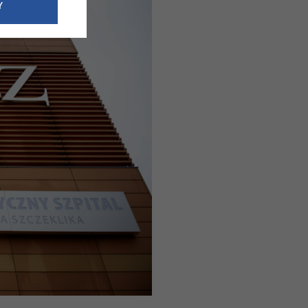
e dotyczące
Y
siedzibą
nie odbywać.