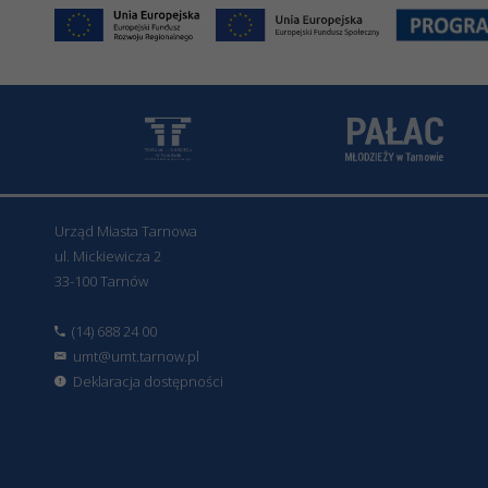
Urząd Miasta Tarnowa
ul. Mickiewicza 2
33-100 Tarnów
(14) 688 24 00
umt@umt.tarnow.pl
Deklaracja dostępności