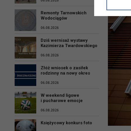
06.08.2026
informacji/
przetwarza
Remonty Tarnowskich
w ul. Micki
Wodociągów
Niniejsza i
06.08.2026
Dziś wernisaż wystawy
Kazimierza Twardowskiego
06.08.2026
Złóż wniosek o zasiłek
rodzinny na nowy okres
06.08.2026
W weekend ligowe
i pucharowe emocje
06.08.2026
Księżycowy konkurs foto