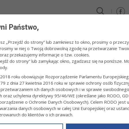
ni Państwo,
DLA FIRM I INWESTORÓW
TURYSTYKA I SPORT
KULTUR
esz „Przejdź do strony” lub zamkniesz to okno, prosimy o przeczy
 Prosimy w niej o Twoją dobrowolną zgodę na przetwarzanie Twoi
 w Starym Szpitalu
raz przekazujemy informacje o tzw. cookies.
zejdź do strony” lub zamykając okno, zgadzasz się na poniższe. M
ody.
IA PRENATALNE W STARYM SZPITALU
2018 roku obowiązuje Rozporządzenie Parlamentu Europejskieg
79 z dnia 27 kwietnia 2016 roku w sprawie ochrony osób fizyczn
0:43
Redakcja tarnow.pl
 przetwarzaniem ich danych osobowych i w sprawie swobodneg
zny Szpital im. E. Szczeklika rusza z nową ofertą dla kobiet w ciąży. W
ch oraz uchylenia dyrektywy 95/46/WE (określane jako RODO, GD
natalne. Najbliższe zaplanowano 20 maja.
orządzenie o Ochronie Danych Osobowych). Celem RODO jest uj
warzania danych osobowych w całej Unii Europejskiej oraz usta
ierowanych do klientów o ich prawach.
z powyższym, w zakładce
RODO
na stronie
https://www.tarnow.p