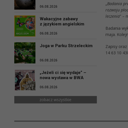
„
Badania pre
06.08.2026
rozwoju płod
leczenia
” – 
Wakacyjne zabawy
z językiem angielskim
Badania wyk
06.08.2026
maja. Kolej
Joga w Parku Strzeleckim
Zapisy oraz
14 63 10 43
06.08.2026
„Jeżeli ci się wydaje” –
nowa wystawa w BWA
06.08.2026
zobacz wszystkie