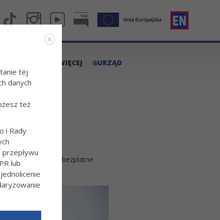
e
A.TARNOW.PL
WIĘCEJ
URZĄD
tanie tej
ch danych
ożesz też
o i Rady
ych
o przepływu
 ofercie znalazły się bezpłatne
PR lub
ednolicenie
ndaryzowanie
l/Wiecej-