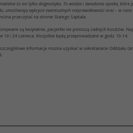
natalne to nie tylko diagnostyka. To wiedza i świadoma opieka, które 
u, umożliwiają wykrycie ewentualnych nieprawidłowości oraz – w razie 
można przeczytać na stronie Starego Szpitala.
onywane są bezpłatnie, pacjentki nie ponoszą żadnych kosztów. Najb
ne 10 i 24 czerwca. Wszystkie będą przeprowadzane w godz. 10-14.
 szczegółowe informacje można uzyskać w sekretariacie Oddziału Gin
8.