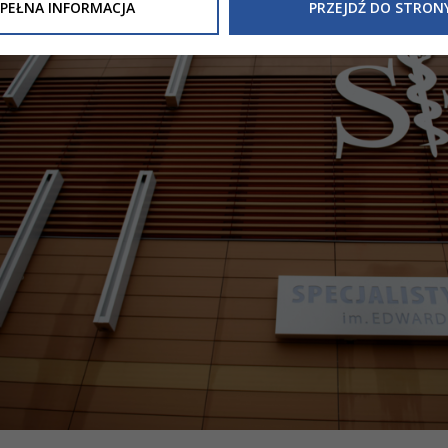
Inne/Polityka-Prywatnosci-RODO
, znajdziecie Państwo informacj
PEŁNA INFORMACJA
PRZEJDŹ DO STRON
nia Państwa danych osobowych przez
Urząd Miasta Tarnowa
z 
ewicza 2 33-100 Tarnów oraz zasady, na jakich będzie się to obec
nformacja nie wymaga od Państwa żadnych dodatkowych działań.