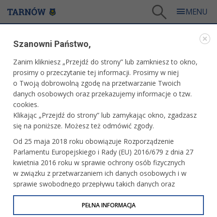
Tarnów
/
Dla mieszkańców
/
Aktualności
/
Miasto
/
Bezpłatne warsztaty kreatywne
Szanowni Państwo,
WARTO PRZECZYTAĆ
Zanim klikniesz „Przejdź do strony” lub zamkniesz to okno,
prosimy o przeczytanie tej informacji. Prosimy w niej
BEZPŁATNE WARSZTATY KREATYWNE
o Twoją dobrowolną zgodę na przetwarzanie Twoich
danych osobowych oraz przekazujemy informacje o tzw.
21.05.2026, 13:25
Redakcja tarnow.pl
cookies.
Klikając „Przejdź do strony” lub zamykając okno, zgadzasz
Powrócił Klub Zdrowej Mamy i Dziecka. Kolejne spotkania
się na poniższe. Możesz też odmówić zgody.
to warsztaty kreatywne dla najmłodszych. Udział jest
Od 25 maja 2018 roku obowiązuje Rozporządzenie
bezpłatny, jednak należy być mieszkańcem Tarnowa.
Parlamentu Europejskiego i Rady (EU) 2016/679 z dnia 27
kwietnia 2016 roku w sprawie ochrony osób fizycznych
w związku z przetwarzaniem ich danych osobowych i w
sprawie swobodnego przepływu takich danych oraz
uchylenia dyrektywy 95/46/WE (określane jako RODO, GDPR
lub Ogólne Rozporządzenie o Ochronie Danych
PEŁNA INFORMACJA
Osobowych). Celem RODO jest ujednolicenie zasad