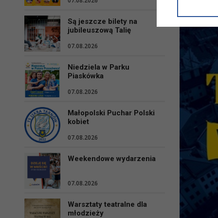
07.08.2026
informacji/
przetwarza
Są jeszcze bilety na
w ul. Micki
jubileuszową Talię
Niniejsza i
07.08.2026
Niedziela w Parku
Piaskówka
07.08.2026
Małopolski Puchar Polski
kobiet
07.08.2026
Weekendowe wydarzenia
07.08.2026
Warsztaty teatralne dla
młodzieży