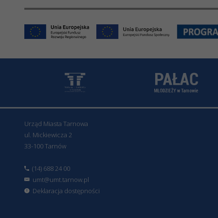
Urząd Miasta Tarnowa
ul. Mickiewicza 2
33-100 Tarnów
(14) 688 24 00
umt@umt.tarnow.pl
Deklaracja dostępności