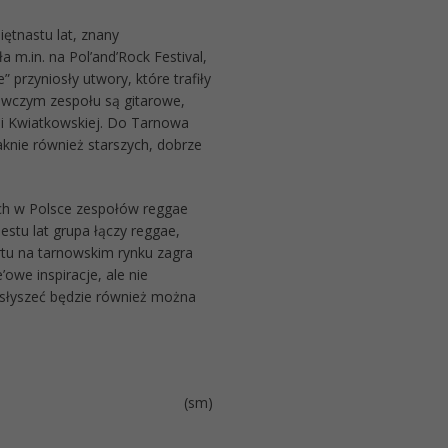
ętnastu lat, znany
m.in. na Pol’and’Rock Festival,
 przyniosły utwory, które trafiły
awczym zespołu są gitarowe,
ii Kwiatkowskiej. Do Tarnowa
knie również starszych, dobrze
ych w Polsce zespołów reggae
stu lat grupa łączy reggae,
rtu na tarnowskim rynku zagra
owe inspiracje, ale nie
usłyszeć będzie również można
(sm)