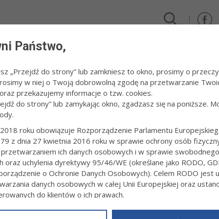
ni Państwo,
DLA FIRM I INWESTORÓW
TURYSTYKA I SPORT
KULTUR
esz „Przejdź do strony” lub zamkniesz to okno, prosimy o przeczy
 Prosimy w niej o Twoją dobrowolną zgodę na przetwarzanie Twoi
vamuffin zagrają na rynku
raz przekazujemy informacje o tzw. cookies.
zejdź do strony” lub zamykając okno, zgadzasz się na poniższe. M
ody.
 TOBACCO I VAVAMUFFIN ZAGRAJĄ NA
2018 roku obowiązuje Rozporządzenie Parlamentu Europejskieg
79 z dnia 27 kwietnia 2016 roku w sprawie ochrony osób fizyczn
1:32
Redakcja tarnow.pl
 przetwarzaniem ich danych osobowych i w sprawie swobodneg
gorocznego Święta Miasta Tarnowa „Zdearzenia 2026”, w sobotę, 2
ch oraz uchylenia dyrektywy 95/46/WE (określane jako RODO, GD
 na tarnowskim rynku wystąpią Cheap Tobacco i Vavamuffin. Począte
orządzenie o Ochronie Danych Osobowych). Celem RODO jest uj
warzania danych osobowych w całej Unii Europejskiej oraz usta
ierowanych do klientów o ich prawach.
z powyższym, w zakładce
RODO
na stronie
https://www.tarnow.p