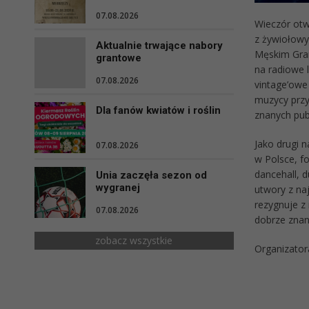
07.08.2026
Wieczór otw
z żywiołowy
Aktualnie trwające nabory
Męskim Grani
grantowe
na radiowe 
07.08.2026
vintage’owe
muzycy przy
Dla fanów kwiatów i roślin
znanych publ
Jako drugi 
07.08.2026
w Polsce, f
dancehall, 
Unia zaczęła sezon od
wygranej
utwory z naj
rezygnuje z
07.08.2026
dobrze znan
zobacz wszystkie
Organizator