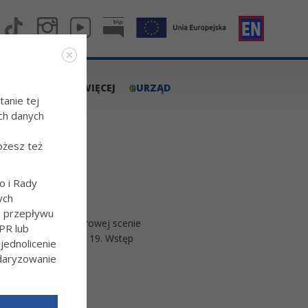
e
A.TARNOW.PL
WIĘCEJ
URZĄD
tanie tej
ch danych
ożesz też
 RYNKU
o i Rady
ych
o przepływu
7 czerwca na plenerowej scenie
PR lub
k koncertu o godz. 19. Wstęp
ednolicenie
ndaryzowanie
l/Wiecej-