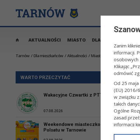
Szanow
AKTUALNOŚCI
MIASTO
DLA MIESZKAŃCÓW
Zanim klikni
informacji.
Tarnów
/
Dla mieszkańców
/
Aktualności
/
Miasto
/
Cheap Tobacco i Va
osobowych o
Klikając „Pr
odmówić zg
CHEAP
WARTO PRZECZYTAĆ
Od 25 maja 
(EU) 2016/6
11.06.2026, 1
Wakacyjne Czwartki z PTTK
w związku z
W ramach te
takich dany
usytuowanej
Ogólne Rozp
07.08.2026
wolny.
zasad przet
informacji k
Weekendowe miasteczko
Polsatu w Tarnowie
W związku 