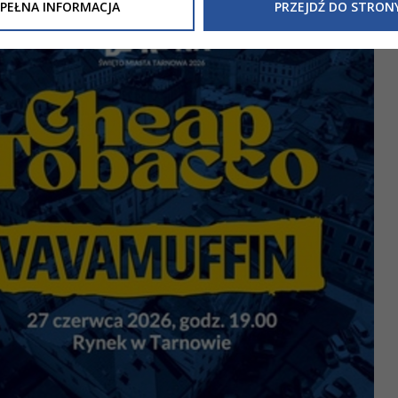
Inne/Polityka-Prywatnosci-RODO
, znajdziecie Państwo informacj
PEŁNA INFORMACJA
PRZEJDŹ DO STRON
nia Państwa danych osobowych przez
Urząd Miasta Tarnowa
z 
ewicza 2 33-100 Tarnów oraz zasady, na jakich będzie się to obec
nformacja nie wymaga od Państwa żadnych dodatkowych działań.