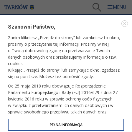
Tarnów
/
Dla mieszkańców
/
Aktualności
/
Miasto
/
Dogoterapia dla dzieci i młodzieży
Szanowni Państwo,
WARTO PRZECZYTAĆ
Zanim klikniesz „Przejdź do strony” lub zamkniesz to okno,
prosimy o przeczytanie tej informacji. Prosimy w niej
DOGOTERAPIA DLA DZIECI I MŁODZIEŻY
o Twoją dobrowolną zgodę na przetwarzanie Twoich
danych osobowych oraz przekazujemy informacje o tzw.
30.04.2025, 10:35
Redakcja tarnow.pl
cookies.
Klikając „Przejdź do strony” lub zamykając okno, zgadzasz
Zajęcia z psem terapeutycznym – skierowane dla dzieci
się na poniższe. Możesz też odmówić zgody.
i młodzieży – organizuje Centrum Usług Społecznych. Jak
Od 25 maja 2018 roku obowiązuje Rozporządzenie
wziąć w nich udział?
Parlamentu Europejskiego i Rady (EU) 2016/679 z dnia 27
kwietnia 2016 roku w sprawie ochrony osób fizycznych
w związku z przetwarzaniem ich danych osobowych i w
sprawie swobodnego przepływu takich danych oraz
uchylenia dyrektywy 95/46/WE (określane jako RODO, GDPR
lub Ogólne Rozporządzenie o Ochronie Danych
PEŁNA INFORMACJA
Osobowych). Celem RODO jest ujednolicenie zasad