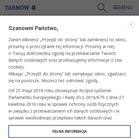
Tarnów
/
Dla mieszkańców
/
Aktualności
/
Miasto
/
Szanowni Państwo,
„Fotografia Aktu” Andrzeja Protasiuka
Zanim klikniesz „Przejdź do strony” lub zamkniesz to okno,
WARTO PRZECZYTAĆ
prosimy o przeczytanie tej informacji. Prosimy w niej
o Twoją dobrowolną zgodę na przetwarzanie Twoich
„FOTOGRAFIA AKTU” ANDRZEJA PROTASIUKA
danych osobowych oraz przekazujemy informacje o tzw.
cookies.
04.11.2025, 09:32
Redakcja tarnow.pl
Klikając „Przejdź do strony” lub zamykając okno, zgadzasz
się na poniższe. Możesz też odmówić zgody.
Od najbliższej soboty, 8 listopada w Galerii Tarnowskiego
Od 25 maja 2018 roku obowiązuje Rozporządzenie
Centrum Kultury (Rynek 5) oglądać będzie można wystawę
Parlamentu Europejskiego i Rady (EU) 2016/679 z dnia 27
Andrzeja Protasiuka „Fotografia Aktu”. Wernisaż, połączony
kwietnia 2016 roku w sprawie ochrony osób fizycznych
z prowadzonym przez Tomasza Sobczaka spotkaniem
w związku z przetwarzaniem ich danych osobowych i w
z autorem, odbędzie się w piątek, 7 listopada o godz. 18.
sprawie swobodnego przepływu takich danych oraz
uchylenia dyrektywy 95/46/WE (określane jako RODO, GDPR
lub Ogólne Rozporządzenie o Ochronie Danych
PEŁNA INFORMACJA
Osobowych). Celem RODO jest ujednolicenie zasad