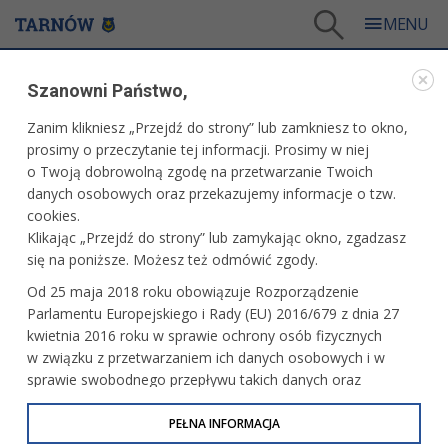
Tarnów
/
Dla mieszkańców
/
Aktualności
/
Miasto
/
Lato z BWA
Szanowni Państwo,
WARTO PRZECZYTAĆ
Zanim klikniesz „Przejdź do strony” lub zamkniesz to okno,
prosimy o przeczytanie tej informacji. Prosimy w niej
LATO Z BWA
o Twoją dobrowolną zgodę na przetwarzanie Twoich
danych osobowych oraz przekazujemy informacje o tzw.
03.06.2025, 11:21
Redakcja tarnow.pl
cookies.
Klikając „Przejdź do strony” lub zamykając okno, zgadzasz
Letnie warsztaty z myślą o najmłodszych organizuje Biuro
się na poniższe. Możesz też odmówić zgody.
Wystaw Artystycznych. Przewidziano dwa turnusy – jeden
Od 25 maja 2018 roku obowiązuje Rozporządzenie
w lipcu, kolejny w sierpniu. Rozpoczęły się właśnie zapisy.
Parlamentu Europejskiego i Rady (EU) 2016/679 z dnia 27
kwietnia 2016 roku w sprawie ochrony osób fizycznych
w związku z przetwarzaniem ich danych osobowych i w
sprawie swobodnego przepływu takich danych oraz
uchylenia dyrektywy 95/46/WE (określane jako RODO, GDPR
lub Ogólne Rozporządzenie o Ochronie Danych
PEŁNA INFORMACJA
Osobowych). Celem RODO jest ujednolicenie zasad