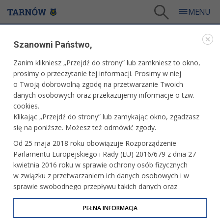
Tarnów
/
Dla mieszkańców
/
Aktualności
/
Miasto
/
Maszkaron na wakacjach
Szanowni Państwo,
WARTO PRZECZYTAĆ
Zanim klikniesz „Przejdź do strony” lub zamkniesz to okno,
prosimy o przeczytanie tej informacji. Prosimy w niej
MASZKARON NA WAKACJACH
o Twoją dobrowolną zgodę na przetwarzanie Twoich
danych osobowych oraz przekazujemy informacje o tzw.
31.07.2024, 11:43
Redakcja tarnow.pl
cookies.
Klikając „Przejdź do strony” lub zamykając okno, zgadzasz
To druga odsłona wystawy miniaturowych maszkaronów.
się na poniższe. Możesz też odmówić zgody.
Będzie można je oglądać w Multimedialnym Centrum
Od 25 maja 2018 roku obowiązuje Rozporządzenie
Artystycznym przy ul. Wałowej 25 już od niedzieli, 4
Parlamentu Europejskiego i Rady (EU) 2016/679 z dnia 27
sierpnia.
kwietnia 2016 roku w sprawie ochrony osób fizycznych
w związku z przetwarzaniem ich danych osobowych i w
sprawie swobodnego przepływu takich danych oraz
uchylenia dyrektywy 95/46/WE (określane jako RODO, GDPR
lub Ogólne Rozporządzenie o Ochronie Danych
PEŁNA INFORMACJA
Osobowych). Celem RODO jest ujednolicenie zasad