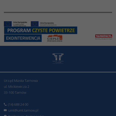
Urząd Miasta Tarnowa
ul. Mickiewicza 2
33-100 Tarnów
(14) 688 24 00
umt@umt.tarnow.pl