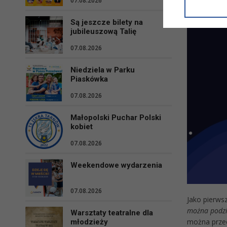
07.08.2026
informacji/
przetwarza
Są jeszcze bilety na
w ul. Micki
jubileuszową Talię
Niniejsza i
07.08.2026
Niedziela w Parku
Piaskówka
07.08.2026
Małopolski Puchar Polski
kobiet
07.08.2026
Weekendowe wydarzenia
07.08.2026
Jako pierws
można podziw
Warsztaty teatralne dla
można przec
młodzieży