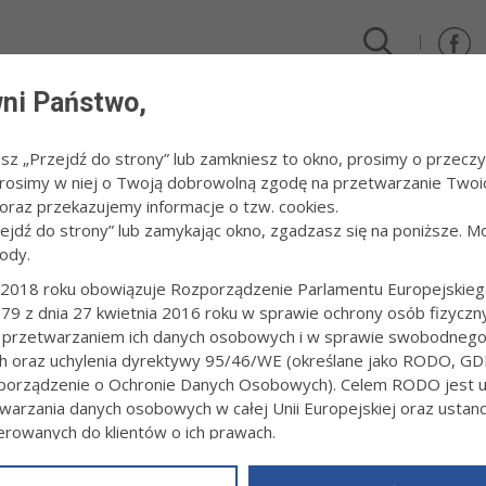
ni Państwo,
DLA FIRM I INWESTORÓW
TURYSTYKA I SPORT
KULTUR
esz „Przejdź do strony” lub zamkniesz to okno, prosimy o przeczy
 Prosimy w niej o Twoją dobrowolną zgodę na przetwarzanie Twoi
arium
raz przekazujemy informacje o tzw. cookies.
zejdź do strony” lub zamykając okno, zgadzasz się na poniższe. M
ody.
IELA W PLANETARIUM
2018 roku obowiązuje Rozporządzenie Parlamentu Europejskieg
79 z dnia 27 kwietnia 2016 roku w sprawie ochrony osób fizyczn
0:42
Redakcja tarnow.pl
 przetwarzaniem ich danych osobowych i w sprawie swobodneg
zą niedzielę, 25 maja przygotowano trzy seanse w planetarium. Zapla
ch oraz uchylenia dyrektywy 95/46/WE (określane jako RODO, GD
asażu Odkryć przy Rynku 4.
orządzenie o Ochronie Danych Osobowych). Celem RODO jest uj
warzania danych osobowych w całej Unii Europejskiej oraz usta
ierowanych do klientów o ich prawach.
z powyższym, w zakładce
RODO
na stronie
https://www.tarnow.p