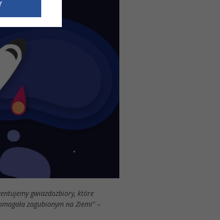
e dotyczące
Y
siedzibą
nie odbywać.
entujemy gwiazdozbiory, które
 pomagała zagubionym na Ziemi”
–