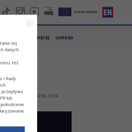
e
A.TARNOW.PL
WIĘCEJ
URZĄD
tanie tej
ch danych
ożesz też
o i Rady
ych
o przepływu
nowano je o godz. 10:30, 12:30
PR lub
ednolicenie
ndaryzowanie
l/Wiecej-