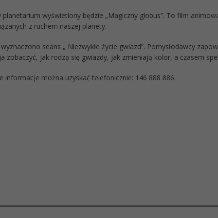
 planetarium wyświetlony będzie „Magiczny globus”. To film animowany
iązanych z ruchem naszej planety.
i wyznaczono seans „ Niezwykłe życie gwiazd”. Pomysłodawcy zapowia
a zobaczyć, jak rodzą się gwiazdy, jak zmieniają kolor, a czasem spe
 informacje można uzyskać telefonicznie: 146 888 886.