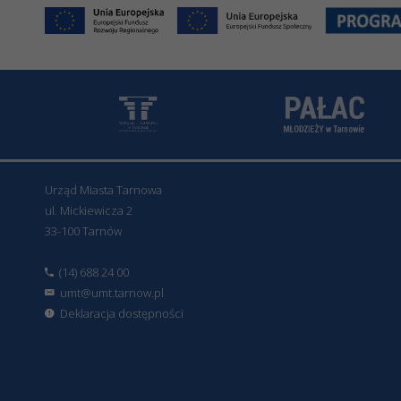
Urząd Miasta Tarnowa
ul. Mickiewicza 2
33-100 Tarnów
(14) 688 24 00
umt@umt.tarnow.pl
Deklaracja dostępności