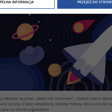
Inne/Polityka-Prywatnosci-RODO
, znajdziecie Państwo informacj
PEŁNA INFORMACJA
PRZEJDŹ DO STRON
nia Państwa danych osobowych przez
Urząd Miasta Tarnowa
z 
ewicza 2 33-100 Tarnów oraz zasady, na jakich będzie się to obec
nformacja nie wymaga od Państwa żadnych dodatkowych działań.
zy odbędzie się pokaz „Niebo nad Tarnowem”.
„Podczas seansu zaprez
iać tej nocy, a także odnajdziemy Gwiazdę Polarną, która od stuleci
zytać na stronie organizatora.