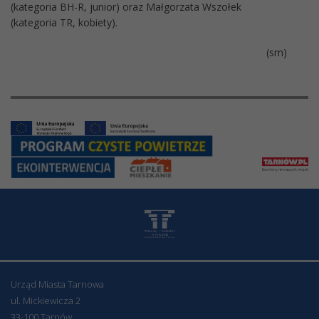
(kategoria BH-R, junior) oraz Małgorzata Wszołek
(kategoria TR, kobiety).
(sm)
Urząd Miasta Tarnowa
ul. Mickiewicza 2
33-100 Tarnów