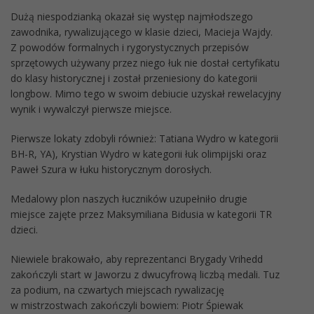
Dużą niespodzianką okazał się występ najmłodszego
zawodnika, rywalizującego w klasie dzieci, Macieja Wajdy.
Z powodów formalnych i rygorystycznych przepisów
sprzętowych używany przez niego łuk nie dostał certyfikatu
do klasy historycznej i został przeniesiony do kategorii
longbow. Mimo tego w swoim debiucie uzyskał rewelacyjny
wynik i wywalczył pierwsze miejsce.
Pierwsze lokaty zdobyli również: Tatiana Wydro w kategorii
BH-R, YA), Krystian Wydro w kategorii łuk olimpijski oraz
Paweł Szura w łuku historycznym dorosłych.
Medalowy plon naszych łuczników uzupełniło drugie
miejsce zajęte przez Maksymiliana Bidusia w kategorii TR
dzieci.
Niewiele brakowało, aby reprezentanci Brygady Vrihedd
zakończyli start w Jaworzu z dwucyfrową liczbą medali. Tuz
za podium, na czwartych miejscach rywalizację
w mistrzostwach zakończyli bowiem: Piotr Śpiewak