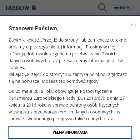
Tarnów
/
Dla mieszkańców
/
Aktualności
/
Miasto
/
Szanowni Państwo,
Osiem medali Brygady Vrihedd w Mistrzostwach Polski
Zanim klikniesz „Przejdź do strony” lub zamkniesz to okno,
WARTO PRZECZYTAĆ
prosimy o przeczytanie tej informacji. Prosimy w niej
o Twoją dobrowolną zgodę na przetwarzanie Twoich
OSIEM MEDALI BRYGADY VRIHEDD W
danych osobowych oraz przekazujemy informacje o tzw.
MISTRZOSTWACH POLSKI
cookies.
Klikając „Przejdź do strony” lub zamykając okno, zgadzasz
10.06.2026, 13:28
Redakcja tarnow.pl
się na poniższe. Możesz też odmówić zgody.
Z ośmioma medalami wróciła piętnastoosobowa
Od 25 maja 2018 roku obowiązuje Rozporządzenie
reprezentacja Stowarzyszenia Brygada Vrihedd
Parlamentu Europejskiego i Rady (EU) 2016/679 z dnia 27
z rozgrywanych w Jaworzu VII Polish Open Bowhunter
kwietnia 2016 roku w sprawie ochrony osób fizycznych
Championships PBHC PFAA. Uczestnikom mistrzostw
w związku z przetwarzaniem ich danych osobowych i w
przyszło zmierzyć się z intensywnymi opadami deszczu,
sprawie swobodnego przepływu takich danych oraz
błotem na trasie oraz głębokim cieniem w leśnej gęstwinie.
uchylenia dyrektywy 95/46/WE (określane jako RODO, GDPR
lub Ogólne Rozporządzenie o Ochronie Danych
PEŁNA INFORMACJA
Osobowych). Celem RODO jest ujednolicenie zasad