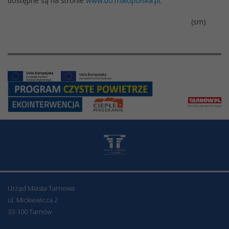
dostępne są na stronie
www.bo.malopolska.pl
.
(sm)
Urząd Miasta Tarnowa
ul. Mickiewicza 2
33-100 Tarnów