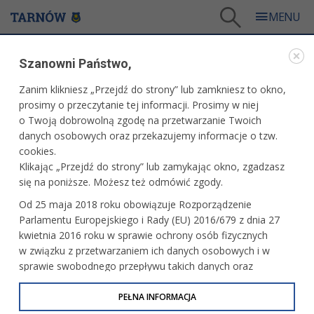
Tarnów
/
Dla mieszkańców
/
Aktualności
/
Miasto
/
Szanowni Państwo,
Ostatnie dni głosowania w Budżecie Obywatelskim Małopolski
Zanim klikniesz „Przejdź do strony” lub zamkniesz to okno,
WARTO PRZECZYTAĆ
prosimy o przeczytanie tej informacji. Prosimy w niej
o Twoją dobrowolną zgodę na przetwarzanie Twoich
OSTATNIE DNI GŁOSOWANIA W BUDŻECIE
danych osobowych oraz przekazujemy informacje o tzw.
OBYWATELSKIM MAŁOPOLSKI
cookies.
Klikając „Przejdź do strony” lub zamykając okno, zgadzasz
08.06.2026, 10:13
Redakcja tarnow.pl
się na poniższe. Możesz też odmówić zgody.
Jeszcze tylko do przyszłego poniedziałku, 15 czerwca
Od 25 maja 2018 roku obowiązuje Rozporządzenie
głosować można na projekty w ramach tegorocznego
Parlamentu Europejskiego i Rady (EU) 2016/679 z dnia 27
Budżetu Obywatelskiego Województwa Małopolskiego.
kwietnia 2016 roku w sprawie ochrony osób fizycznych
Małopolanie już po raz dziewiąty mogą zadecydować, na
w związku z przetwarzaniem ich danych osobowych i w
co przeznaczyć 16 milionów złotych i kształtować w ten
sprawie swobodnego przepływu takich danych oraz
sposób swoje najbliższe otoczenie.
uchylenia dyrektywy 95/46/WE (określane jako RODO, GDPR
lub Ogólne Rozporządzenie o Ochronie Danych
PEŁNA INFORMACJA
Osobowych). Celem RODO jest ujednolicenie zasad