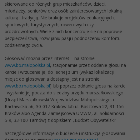
skierowane do różnych grup mieszkańców, dzieci,
młodzieży, seniorów oraz osób zainteresowanych lokalną
kulturą i tradycją. Nie brakuje projektów edukacyjnych,
sportowych, turystycznych, rowerowych czy
prozdrowotnych. Wiele z nich koncentruje się na poprawie
bezpieczeństwa, rozwijaniu pasji i podnoszeniu komfortu
codziennego życia.
Głosować można przez internet – na stronie
www.bo.malopolska.pl
, stacjonarnie przez oddanie głosu na
karcie i wrzucenie jej do jednej z urn (wykaz lokalizacji
miejsc do głosowania dostępny jest na stronie
www.bo.malopolska.pl
) lub poprzez oddanie głosu na karcie
i wysłanie jej pocztą do siedziby urzędu marszałkowskiego
(Urząd Marszałkowski Województwa Małopolskiego, ul.
Racławicka 56, 30-017 Kraków lub ul. Basztowa 22, 31-156
Kraków albo Agenda Zamiejscowa UMWM, al. Solidarności
5-9, 33-100 Tarnów) z dopiskiem „Budżet Obywatelski”
Szczegółowe informacje o budżecie i instrukcja głosowania