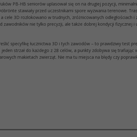
 łuków PB-HB seniorów uplasował się on na drugiej pozycji, minimalni
brönte stawiały przed uczestnikami spore wyzwania terenowe. Tras
, a cele 3D rozlokowano w trudnych, zróżnicowanych odległościach i
zawodników nie tylko precyzji, ale także dobrej kondycji fizycznej i 
eślić specyfikę łucznictwa 3D i tych zawodów – to prawdziwy test pr
 jeden strzał do każdego z 28 celów, a punkty zdobywa się trafiając
arowych makietach zwierząt. Nie ma tu miejsca na błędy czy poprawk