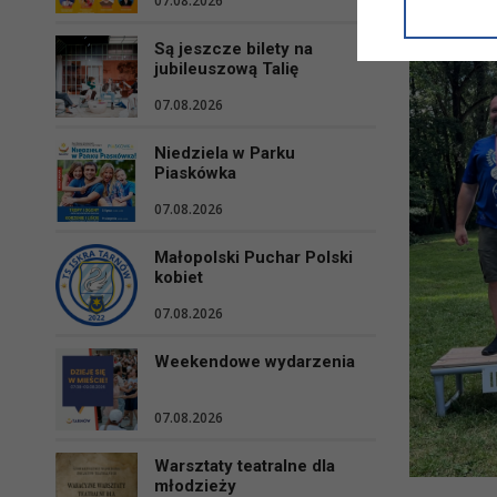
07.08.2026
informacji/
przetwarza
Są jeszcze bilety na
w ul. Micki
jubileuszową Talię
Niniejsza i
07.08.2026
Niedziela w Parku
Piaskówka
07.08.2026
Małopolski Puchar Polski
kobiet
07.08.2026
Weekendowe wydarzenia
07.08.2026
Warsztaty teatralne dla
młodzieży