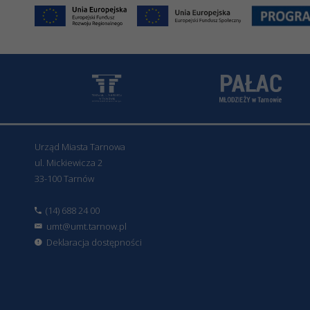
Urząd Miasta Tarnowa
ul. Mickiewicza 2
33-100 Tarnów
(14) 688 24 00
umt@umt.tarnow.pl
Deklaracja dostępności