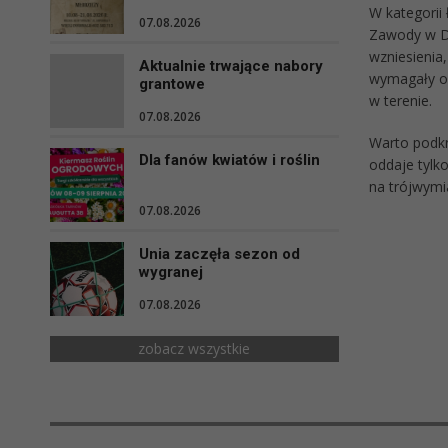
W kategorii
07.08.2026
Zawody w Dö
wzniesienia
Aktualnie trwające nabory
wymagały od 
grantowe
w terenie.
07.08.2026
Warto podkr
Dla fanów kwiatów i roślin
oddaje tylko
na trójwymi
07.08.2026
Unia zaczęła sezon od
wygranej
07.08.2026
zobacz wszystkie