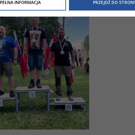
Inne/Polityka-Prywatnosci-RODO
, znajdziecie Państwo informacj
PEŁNA INFORMACJA
PRZEJDŹ DO STRON
nia Państwa danych osobowych przez
Urząd Miasta Tarnowa
z 
ewicza 2 33-100 Tarnów oraz zasady, na jakich będzie się to obec
nformacja nie wymaga od Państwa żadnych dodatkowych działań.