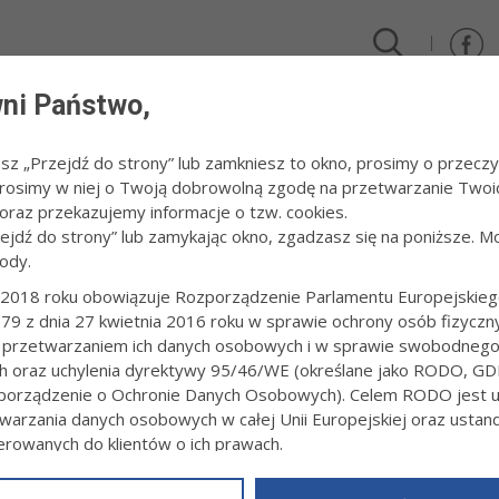
ni Państwo,
DLA FIRM I INWESTORÓW
TURYSTYKA I SPORT
KULTUR
esz „Przejdź do strony” lub zamkniesz to okno, prosimy o przeczy
 Prosimy w niej o Twoją dobrowolną zgodę na przetwarzanie Twoi
 na Węgrzech
raz przekazujemy informacje o tzw. cookies.
zejdź do strony” lub zamykając okno, zgadzasz się na poniższe. M
ody.
 SZURA DRUGI NA WĘGRZECH
2018 roku obowiązuje Rozporządzenie Parlamentu Europejskieg
79 z dnia 27 kwietnia 2016 roku w sprawie ochrony osób fizyczn
1:18
Redakcja tarnow.pl
 przetwarzaniem ich danych osobowych i w sprawie swobodneg
 z powodzeniem reprezentował barwy Brygady Vrihedd podczas roze
ch oraz uchylenia dyrektywy 95/46/WE (określane jako RODO, GD
i Döbrönte zawodów piątej rundy Pucharu Europy Centralnej w Łucz
orządzenie o Ochronie Danych Osobowych). Celem RODO jest uj
warzania danych osobowych w całej Unii Europejskiej oraz usta
ierowanych do klientów o ich prawach.
z powyższym, w zakładce
RODO
na stronie
https://www.tarnow.p