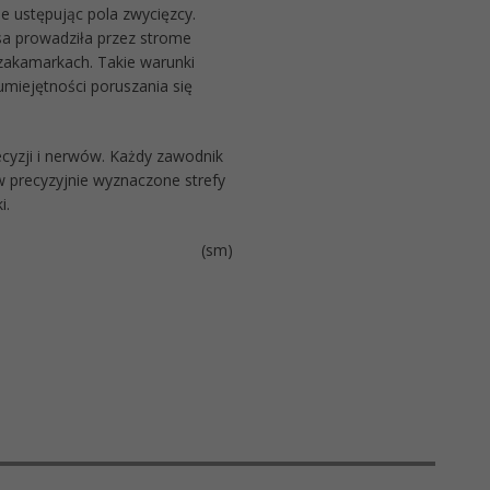
e ustępując pola zwycięzcy.
a prowadziła przez strome
 zakamarkach. Takie warunki
umiejętności poruszania się
ecyzji i nerwów. Każdy zawodnik
 w precyzyjnie wyznaczone strefy
i.
(sm)