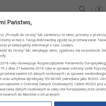
ni Państwo,
DLA FIRM I INWESTORÓW
TURYSTYKA I SPORT
KULTUR
esz „Przejdź do strony” lub zamkniesz to okno, prosimy o przeczy
 Prosimy w niej o Twoją dobrowolną zgodę na przetwarzanie Twoi
blioteczna Odyseja”
raz przekazujemy informacje o tzw. cookies.
zejdź do strony” lub zamykając okno, zgadzasz się na poniższe. M
ody.
 LITERACKI „BIBLIOTECZNA ODYSEJA”
2018 roku obowiązuje Rozporządzenie Parlamentu Europejskieg
79 z dnia 27 kwietnia 2016 roku w sprawie ochrony osób fizyczn
5:05
Redakcja tarnow.pl
 przetwarzaniem ich danych osobowych i w sprawie swobodneg
sobotę, 20 czerwca, tarnowska Biblioteka Pedagogiczna przy ul. Now
ch oraz uchylenia dyrektywy 95/46/WE (określane jako RODO, GD
Tarnowa i okolic na piknik literacki „Biblioteczna Odyseja”. Odbywać
orządzenie o Ochronie Danych Osobowych). Celem RODO jest uj
warzania danych osobowych w całej Unii Europejskiej oraz usta
ierowanych do klientów o ich prawach.
z powyższym, w zakładce
RODO
na stronie
https://www.tarnow.p