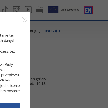
e
A.TARNOW.PL
WIĘCEJ
URZĄD
tanie tej
ch danych
ożesz też
o i Rady
ych
o przepływu
y Świat 30 zaprasza wszystkich
PR lub
 będzie się on w godz. 10-13.
ednolicenie
ndaryzowanie
l/Wiecej-