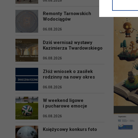
06.08.2026
informacji/
przetwarza
Remonty Tarnowskich
w ul. Micki
Wodociągów
Niniejsza i
06.08.2026
Dziś wernisaż wystawy
Kazimierza Twardowskiego
06.08.2026
Złóż wniosek o zasiłek
rodzinny na nowy okres
06.08.2026
W weekend ligowe
i pucharowe emocje
06.08.2026
Księżycowy konkurs foto