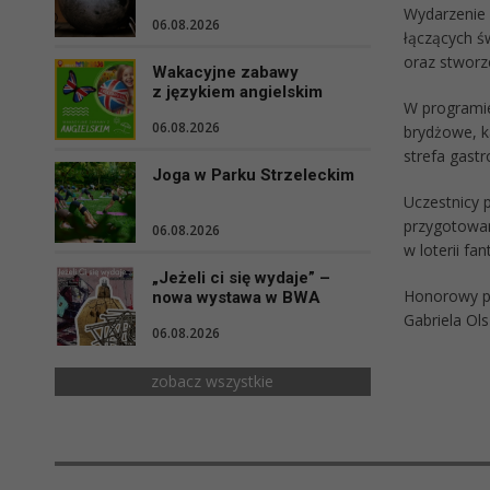
Wydarzenie 
06.08.2026
łączących św
oraz stworz
Wakacyjne zabawy
z językiem angielskim
W programie
06.08.2026
brydżowe, k
strefa gast
Joga w Parku Strzeleckim
Uczestnicy 
przygotowan
06.08.2026
w loterii fan
„Jeżeli ci się wydaje” –
Honorowy pa
nowa wystawa w BWA
Gabriela Ol
06.08.2026
zobacz wszystkie