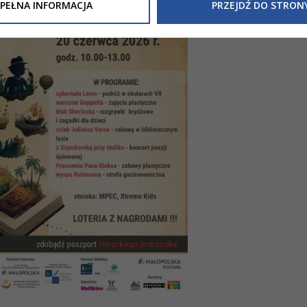
Inne/Polityka-Prywatnosci-RODO
, znajdziecie Państwo informacj
PEŁNA INFORMACJA
PRZEJDŹ DO STRON
nia Państwa danych osobowych przez
Urząd Miasta Tarnowa
z 
ewicza 2 33-100 Tarnów oraz zasady, na jakich będzie się to obec
nformacja nie wymaga od Państwa żadnych dodatkowych działań.