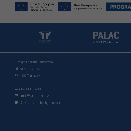
Urząd Miasta Tarnowa
ul. Mickiewicza 2
33-100 Tarnów
(14) 688 24 00
umt@umt.tarnow.pl
Deklaracja dostępności