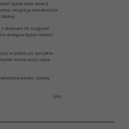
kać będzie wiele atrakcji
elnictwa, integracja mieszkańców
 zabawy.
 z okularami VR, rozgrywki
ików dostępna będzie również
uszyć w podróż po specjalnie
 będzie można wziąć udział
ałopolska kurator oświaty
.
(sm)