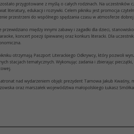
zostało przygotowane z myślą o całych rodzinach. Na uczestników cze
iat literatury, edukacji i rozrywki. Celem pikniku jest promocja czyt
enie przestrzeni do wspólnego spędzania czasu w atmosferze dobrej
 przewidziano między innymi zabawy i zagadki dla dzieci, stanowisko
araoke, koncert poezji śpiewanej oraz konkurs literacki. Dla uczestn
ronomiczna.
pikniku otrzymają Paszport Literackiego Odkrywcy, który pozwoli wyr
ych stacjach tematycznych. Wykonując zadania i zbierając pieczątki,
towej.
tronat nad wydarzeniem objęli: prezydent Tarnowa Jakub Kwaśny, m
szowska oraz marszałek województwa małopolskiego Łukasz Smółka