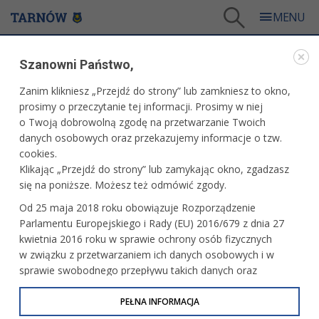
Tarnów
/
Dla mieszkańców
/
Aktualności
/
Miasto
/
Piknik międzypokoleniowy
Szanowni Państwo,
WARTO PRZECZYTAĆ
Zanim klikniesz „Przejdź do strony” lub zamkniesz to okno,
prosimy o przeczytanie tej informacji. Prosimy w niej
PIKNIK MIĘDZYPOKOLENIOWY
o Twoją dobrowolną zgodę na przetwarzanie Twoich
danych osobowych oraz przekazujemy informacje o tzw.
14.05.2026, 14:53
Redakcja tarnow.pl
cookies.
Klikając „Przejdź do strony” lub zamykając okno, zgadzasz
„Od juniora do seniora” – pod takim hasłem odbędzie się
się na poniższe. Możesz też odmówić zgody.
piknik rodzinny organizowany przez Radę Osiedla
Od 25 maja 2018 roku obowiązuje Rozporządzenie
Krakowska. Zaplanowano go na boisku szkolnym przy ul.
Parlamentu Europejskiego i Rady (EU) 2016/679 z dnia 27
ks. Skorupki 9.
kwietnia 2016 roku w sprawie ochrony osób fizycznych
w związku z przetwarzaniem ich danych osobowych i w
sprawie swobodnego przepływu takich danych oraz
uchylenia dyrektywy 95/46/WE (określane jako RODO, GDPR
lub Ogólne Rozporządzenie o Ochronie Danych
PEŁNA INFORMACJA
Osobowych). Celem RODO jest ujednolicenie zasad