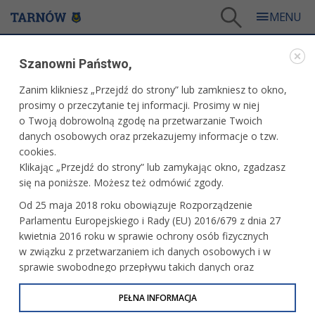
Tarnów
/
Dla mieszkańców
/
Aktualności
/
Miasto
/
Szanowni Państwo,
Ponad 5 mln na pomysły mieszkańców
Zanim klikniesz „Przejdź do strony” lub zamkniesz to okno,
WARTO PRZECZYTAĆ
prosimy o przeczytanie tej informacji. Prosimy w niej
o Twoją dobrowolną zgodę na przetwarzanie Twoich
PONAD 5 MLN NA POMYSŁY MIESZKAŃCÓW
danych osobowych oraz przekazujemy informacje o tzw.
cookies.
21.05.2025, 11:06
Redakcja tarnow.pl
Klikając „Przejdź do strony” lub zamykając okno, zgadzasz
się na poniższe. Możesz też odmówić zgody.
Od czwartku, 22 maja można zgłaszać projekty do kolejnej
Od 25 maja 2018 roku obowiązuje Rozporządzenie
edycji budżetu obywatelskiego na 2026 rok. Mieszkańcy
Parlamentu Europejskiego i Rady (EU) 2016/679 z dnia 27
Tarnowa zdecydują, na co przeznaczyć kwotę 5 335 000 zł,
kwietnia 2016 roku w sprawie ochrony osób fizycznych
pochodzącą z miejskiego budżetu.
w związku z przetwarzaniem ich danych osobowych i w
sprawie swobodnego przepływu takich danych oraz
uchylenia dyrektywy 95/46/WE (określane jako RODO, GDPR
lub Ogólne Rozporządzenie o Ochronie Danych
PEŁNA INFORMACJA
Osobowych). Celem RODO jest ujednolicenie zasad