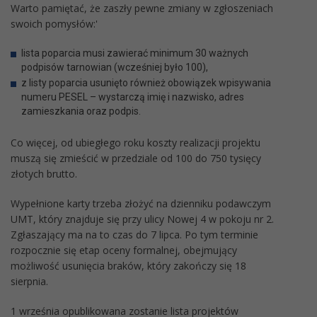
Warto pamiętać, że zaszły pewne zmiany w zgłoszeniach
swoich pomysłów:'
lista poparcia musi zawierać minimum 30 ważnych
podpisów tarnowian (wcześniej było 100),
z listy poparcia usunięto również obowiązek wpisywania
numeru PESEL – wystarczą imię i nazwisko, adres
zamieszkania oraz podpis.
Co więcej, od ubiegłego roku koszty realizacji projektu
muszą się zmieścić w przedziale od 100 do 750 tysięcy
złotych brutto.
Wypełnione karty trzeba złożyć na dzienniku podawczym
UMT, który znajduje się przy ulicy Nowej 4 w pokoju nr 2.
Zgłaszający ma na to czas do 7 lipca. Po tym terminie
rozpocznie się etap oceny formalnej, obejmujący
możliwość usunięcia braków, który zakończy się 18
sierpnia.
1 września opublikowana zostanie lista projektów