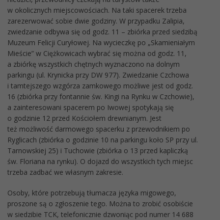
w okolicznych miejscowościach. Na taki spacerek trzeba
zarezerwować sobie dwie godziny. W przypadku Zalipia,
zwiedzanie odbywa się od godz. 11 – zbiórka przed siedzibą
Muzeum Felicji Curyłowej. Na wycieczkę po „Skamieniałym
Mieście” w Ciężkowicach wybrać się można od godz. 11,
a zbiórkę wszystkich chętnych wyznaczono na dolnym
parkingu (ul. Krynicka przy DW 977). Zwiedzanie Czchowa
i tamtejszego wzgórza zamkowego możliwe jest od godz.
16 (zbiórka przy fontannie św. Kingi na Rynku w Czchowie),
a zainteresowani spacerem po Iwowej spotykają się
o godzinie 12 przed Kościołem drewnianym. Jest
też możliwość darmowego spacerku z przewodnikiem po
Ryglicach (zbiórka o godzinie 10 na parkingu koło SP przy ul.
Tarnowskiej 25) i Tuchowie (zbiórka o 13 przed kapliczką
św. Floriana na rynku). O dojazd do wszystkich tych miejsc
trzeba zadbać we własnym zakresie.
Osoby, które potrzebują tłumacza języka migowego,
proszone są o zgłoszenie tego. Można to zrobić osobiście
w siedzibie TCK, telefonicznie dzwoniąc pod numer 14 688