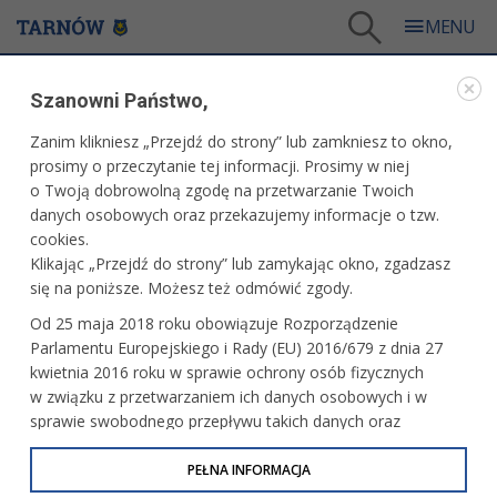
Tarnów
/
Dla mieszkańców
/
Aktualności
/
Miasto
/
Szanowni Państwo,
Poznaj swoje miasto z przewodnikiem
Zanim klikniesz „Przejdź do strony” lub zamkniesz to okno,
WARTO PRZECZYTAĆ
prosimy o przeczytanie tej informacji. Prosimy w niej
o Twoją dobrowolną zgodę na przetwarzanie Twoich
POZNAJ SWOJE MIASTO Z PRZEWODNIKIEM
danych osobowych oraz przekazujemy informacje o tzw.
cookies.
19.07.2023, 14:12
Redakcja tarnow.pl
Klikając „Przejdź do strony” lub zamykając okno, zgadzasz
się na poniższe. Możesz też odmówić zgody.
Przypominamy, że trwają lubiane przez tarnowian
Od 25 maja 2018 roku obowiązuje Rozporządzenie
i turystów bezpłatne spacerki po Tarnowie i regionie
Parlamentu Europejskiego i Rady (EU) 2016/679 z dnia 27
tarnowskim. Jak co roku na trasie spacerowiczów znalazły
kwietnia 2016 roku w sprawie ochrony osób fizycznych
się między innymi centrum miasta i katedra.
w związku z przetwarzaniem ich danych osobowych i w
sprawie swobodnego przepływu takich danych oraz
uchylenia dyrektywy 95/46/WE (określane jako RODO, GDPR
lub Ogólne Rozporządzenie o Ochronie Danych
PEŁNA INFORMACJA
Osobowych). Celem RODO jest ujednolicenie zasad