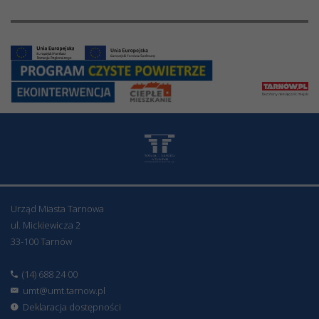
Urząd Miasta Tarnowa
ul. Mickiewicza 2
33-100 Tarnów
(14) 688 24 00
umt@umt.tarnow.pl
Deklaracja dostępności