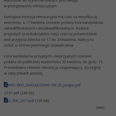
warunków lub kryteriów branych pod uwagę
w postępowaniu rekrutacyjnym.
Następnie komisja rekrutacyjna ma czas na weryfikację
wniosków, a 17 kwietnia zostanie podana lista kandydatów
zakwalifikowanych i niezakwalifikowanych. Rodzice
przyszłych przedszkolaków mają czas na potwierdzenie
woli przyjęcia dziecka od 17 do 24 kwietnia. Należy to
zrobić w formie pisemnego oświadczenia.
Lista kandydatów przyjętych i nieprzyjętych zostanie
podana do publicznej wiadomości 30 kwietnia, do godz. 15.
Przewidziano również rekrutację uzupełniającą. Szczegóły
w załącznikach poniżej.
WES-RED_ZARZĄDZENIE NR 20_podpis.pdf
23.01.pdf
(246 kB)
U_358_2017.pdf
(109 kB)
(ww)