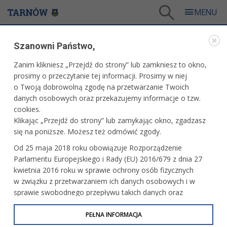
Tarnów
/
Dla mieszkańców
/
Aktualności
/
Miasto
/
Rekrutacja do przedszkoli
Szanowni Państwo,
WARTO PRZECZYTAĆ
Zanim klikniesz „Przejdź do strony” lub zamkniesz to okno,
prosimy o przeczytanie tej informacji. Prosimy w niej
REKRUTACJA DO PRZEDSZKOLI
o Twoją dobrowolną zgodę na przetwarzanie Twoich
danych osobowych oraz przekazujemy informacje o tzw.
26.01.2026, 13:32
Redakcja tarnow.pl
cookies.
Klikając „Przejdź do strony” lub zamykając okno, zgadzasz
Wkrótce ruszy rekrutacja do tarnowskich przedszkoli
się na poniższe. Możesz też odmówić zgody.
publicznych na rok szkolny 2026/2027. Zarządzenie w tej
Od 25 maja 2018 roku obowiązuje Rozporządzenie
sprawie wydał prezydent Tarnowa Jakub Kwaśny.
Parlamentu Europejskiego i Rady (EU) 2016/679 z dnia 27
Publikujemy harmonogram.
kwietnia 2016 roku w sprawie ochrony osób fizycznych
w związku z przetwarzaniem ich danych osobowych i w
sprawie swobodnego przepływu takich danych oraz
uchylenia dyrektywy 95/46/WE (określane jako RODO, GDPR
lub Ogólne Rozporządzenie o Ochronie Danych
PEŁNA INFORMACJA
Osobowych). Celem RODO jest ujednolicenie zasad