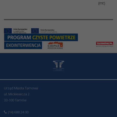
(mt)
Urząd Miasta Tarnowa
ul. Mickiewicza 2
33-100 Tarnów
(14) 688 24 00