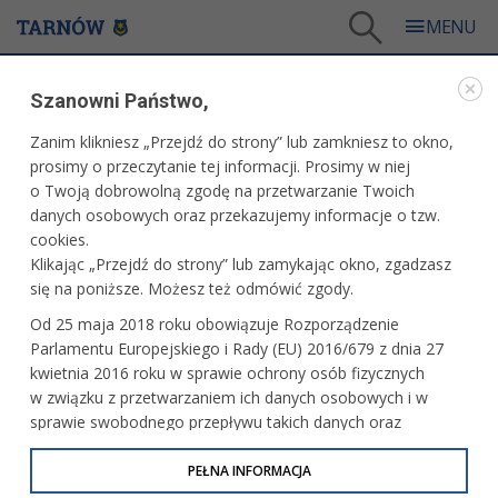
Tarnów
/
Dla mieszkańców
/
Aktualności
/
Miasto
/
Rondo przebudowane
Szanowni Państwo,
WARTO PRZECZYTAĆ
Zanim klikniesz „Przejdź do strony” lub zamkniesz to okno,
prosimy o przeczytanie tej informacji. Prosimy w niej
RONDO PRZEBUDOWANE
o Twoją dobrowolną zgodę na przetwarzanie Twoich
danych osobowych oraz przekazujemy informacje o tzw.
30.05.2025, 14:12
Redakcja tarnow.pl
cookies.
Klikając „Przejdź do strony” lub zamykając okno, zgadzasz
Zakończyła się przebudowa wlotów ronda Zesłańców
się na poniższe. Możesz też odmówić zgody.
Sybiru w Tarnowie. Prace objęły skrzyżowanie ulic
Od 25 maja 2018 roku obowiązuje Rozporządzenie
Lwowskiej, Marusarz i Okrężnej.
Parlamentu Europejskiego i Rady (EU) 2016/679 z dnia 27
kwietnia 2016 roku w sprawie ochrony osób fizycznych
w związku z przetwarzaniem ich danych osobowych i w
sprawie swobodnego przepływu takich danych oraz
uchylenia dyrektywy 95/46/WE (określane jako RODO, GDPR
lub Ogólne Rozporządzenie o Ochronie Danych
PEŁNA INFORMACJA
Osobowych). Celem RODO jest ujednolicenie zasad