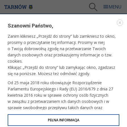
Tarnów
/
Dla mieszkańców
/
Aktualności
/
Miasto
/
Rozpoczęcie sezonu motocyklowego
Szanowni Państwo,
WARTO PRZECZYTAĆ
Zanim klikniesz „Przejdź do strony” lub zamkniesz to okno,
prosimy o przeczytanie tej informacji. Prosimy w niej
ROZPOCZĘCIE SEZONU MOTOCYKLOWEGO
o Twoją dobrowolną zgodę na przetwarzanie Twoich
danych osobowych oraz przekazujemy informacje o tzw.
07.05.2026, 11:47
Redakcja tarnow.pl
cookies.
Klikając „Przejdź do strony” lub zamykając okno, zgadzasz
W kolejną niedzielę, 17 maja, zaplanowano Rozpoczęcie
się na poniższe. Możesz też odmówić zgody.
Sezonu Motocyklowego. Zbiórkę uczestników wyznaczono
Od 25 maja 2018 roku obowiązuje Rozporządzenie
na placu " Starej Kapłanówki” przy al. Matki Bożej
Parlamentu Europejskiego i Rady (EU) 2016/679 z dnia 27
Fatimskiej. Impreza startuje o godz. 11.
kwietnia 2016 roku w sprawie ochrony osób fizycznych
w związku z przetwarzaniem ich danych osobowych i w
sprawie swobodnego przepływu takich danych oraz
uchylenia dyrektywy 95/46/WE (określane jako RODO, GDPR
lub Ogólne Rozporządzenie o Ochronie Danych
PEŁNA INFORMACJA
Osobowych). Celem RODO jest ujednolicenie zasad