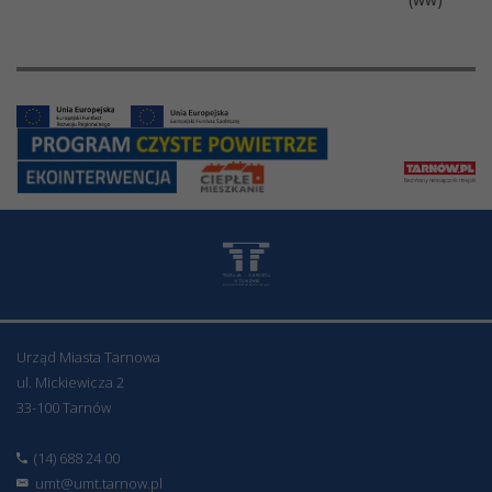
Urząd Miasta Tarnowa
ul. Mickiewicza 2
33-100 Tarnów
(14) 688 24 00
umt@umt.tarnow.pl