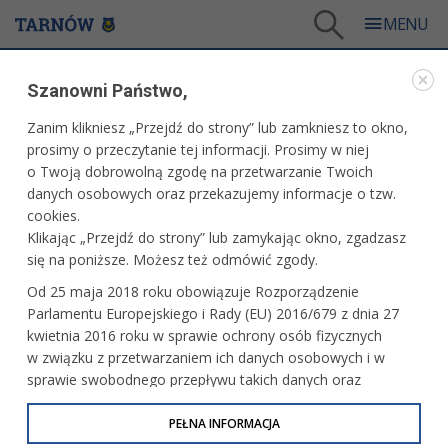
Tarnów
/
Dla mieszkańców
/
Aktualności
/
Miasto
/
Skrócona trasa 30-tki
Szanowni Państwo,
WARTO PRZECZYTAĆ
Zanim klikniesz „Przejdź do strony” lub zamkniesz to okno,
prosimy o przeczytanie tej informacji. Prosimy w niej
SKRÓCONA TRASA 30-TKI
o Twoją dobrowolną zgodę na przetwarzanie Twoich
danych osobowych oraz przekazujemy informacje o tzw.
12.06.2025, 13:16
Redakcja tarnow.pl
cookies.
Klikając „Przejdź do strony” lub zamykając okno, zgadzasz
Jak informuje Zarząd Dróg i Komunikacji w Tarnowie,
się na poniższe. Możesz też odmówić zgody.
w najbliższą sobotę, 14 czerwca skrócona zostanie trasa
Od 25 maja 2018 roku obowiązuje Rozporządzenie
linii nr 30. Ma to związek z planowaną tego dnia imprezą na
Parlamentu Europejskiego i Rady (EU) 2016/679 z dnia 27
Kantorii.
kwietnia 2016 roku w sprawie ochrony osób fizycznych
w związku z przetwarzaniem ich danych osobowych i w
sprawie swobodnego przepływu takich danych oraz
uchylenia dyrektywy 95/46/WE (określane jako RODO, GDPR
lub Ogólne Rozporządzenie o Ochronie Danych
PEŁNA INFORMACJA
Osobowych). Celem RODO jest ujednolicenie zasad