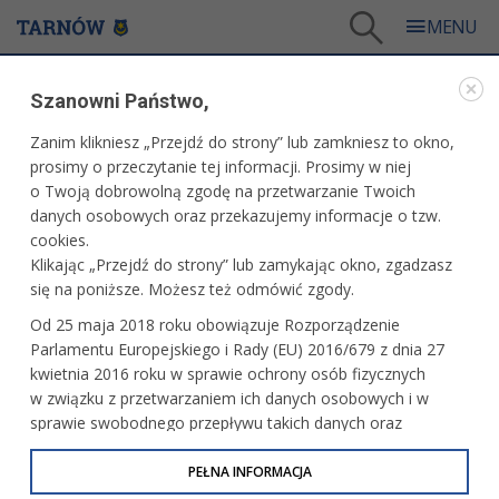
Tarnów
/
Dla mieszkańców
/
Aktualności
/
Miasto
/
Szanowni Państwo,
Spotkanie autorskie z Zośką Papużanką
Zanim klikniesz „Przejdź do strony” lub zamkniesz to okno,
WARTO PRZECZYTAĆ
prosimy o przeczytanie tej informacji. Prosimy w niej
o Twoją dobrowolną zgodę na przetwarzanie Twoich
SPOTKANIE AUTORSKIE Z ZOŚKĄ PAPUŻANKĄ
danych osobowych oraz przekazujemy informacje o tzw.
cookies.
15.05.2025, 14:20
Redakcja tarnow.pl
Klikając „Przejdź do strony” lub zamykając okno, zgadzasz
się na poniższe. Możesz też odmówić zgody.
W piątek, 30 maja, w Czytelni Czasopism Miejskiej
Od 25 maja 2018 roku obowiązuje Rozporządzenie
Biblioteki Publicznej w Tarnowie przy ul. Krakowskiej 4
Parlamentu Europejskiego i Rady (EU) 2016/679 z dnia 27
(parter) odbędzie się spotkanie autorskie z Zośką
kwietnia 2016 roku w sprawie ochrony osób fizycznych
Papużanką. Początek o godz. 17. Wstęp wolny.
w związku z przetwarzaniem ich danych osobowych i w
sprawie swobodnego przepływu takich danych oraz
uchylenia dyrektywy 95/46/WE (określane jako RODO, GDPR
lub Ogólne Rozporządzenie o Ochronie Danych
PEŁNA INFORMACJA
Osobowych). Celem RODO jest ujednolicenie zasad