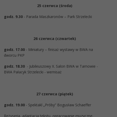
25 czerwca (środa)
godz. 9.30
- Parada Maszkaronów – Park Strzelecki
26 czerwca (czwartek)
godz. 17.00
- Miniatury – finisaż wystawy w BWA na
dworcu PKP
godz. 18.30
- Jubileuszowy X. Salon BWA w Tarnowie -
BWA Pałacyk Strzelecki - wernisaż
27 czerwca (piątek)
godz. 19.00
- Spektakl „Próby” Bogusław Schaeffer
Reżyseria, adaptacja tekstu, opracowanie muzyczne,