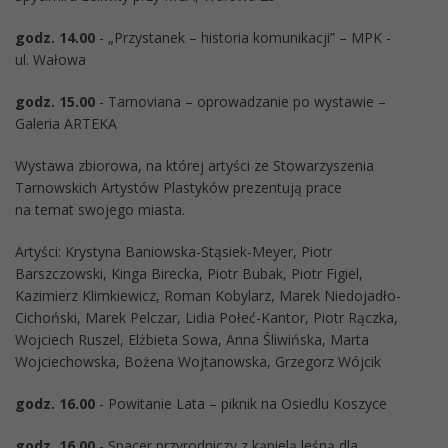
godz. 14.00
- „Przystanek – historia komunikacji” – MPK -
ul. Wałowa
godz. 15.00
- Tarnoviana – oprowadzanie po wystawie –
Galeria ARTEKA
Wystawa zbiorowa, na której artyści ze Stowarzyszenia
Tarnowskich Artystów Plastyków prezentują prace
na temat swojego miasta.
Artyści: Krystyna Baniowska-Stąsiek-Meyer, Piotr
Barszczowski, Kinga Birecka, Piotr Bubak, Piotr Figiel,
Kazimierz Klimkiewicz, Roman Kobylarz, Marek Niedojadło-
Cichoński, Marek Pelczar, Lidia Połeć-Kantor, Piotr Rączka,
Wojciech Ruszel, Elżbieta Sowa, Anna Śliwińska, Marta
Wojciechowska, Bożena Wojtanowska, Grzegorz Wójcik
godz. 16.00
- Powitanie Lata – piknik na Osiedlu Koszyce
godz. 16.00
- Spacer przyrodniczy z kąpielą leśną dla