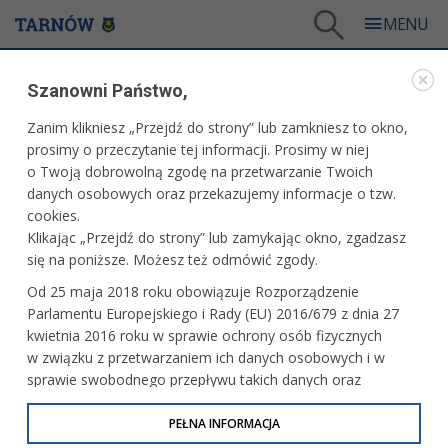
Tarnów
/
Dla mieszkańców
/
Aktualności
/
Miasto
/
Szanowni Państwo,
Święto Miasta Tarnowa „Zdearzenia 2025”
Zanim klikniesz „Przejdź do strony” lub zamkniesz to okno,
WARTO PRZECZYTAĆ
prosimy o przeczytanie tej informacji. Prosimy w niej
o Twoją dobrowolną zgodę na przetwarzanie Twoich
ŚWIĘTO MIASTA TARNOWA „ZDEARZENIA 2025”
danych osobowych oraz przekazujemy informacje o tzw.
cookies.
17.06.2025, 15:25
Redakcja tarnow.pl
Klikając „Przejdź do strony” lub zamykając okno, zgadzasz
się na poniższe. Możesz też odmówić zgody.
Od środy, 25 czerwca do niedzieli 29 czerwca odbywać
Od 25 maja 2018 roku obowiązuje Rozporządzenie
będą się wydarzenia związane ze Świętem Miasta Tarnowa
Parlamentu Europejskiego i Rady (EU) 2016/679 z dnia 27
„Zdearzenia 2025”.
kwietnia 2016 roku w sprawie ochrony osób fizycznych
w związku z przetwarzaniem ich danych osobowych i w
sprawie swobodnego przepływu takich danych oraz
uchylenia dyrektywy 95/46/WE (określane jako RODO, GDPR
lub Ogólne Rozporządzenie o Ochronie Danych
PEŁNA INFORMACJA
Osobowych). Celem RODO jest ujednolicenie zasad