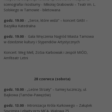
scenografia i kostiumy - Mikołaj Grabowski – Teatr im. L.
Solskiego w Tarnowie - biletowana
godz. 19.00
- „Serce, które widzi” – koncert GABI –
Bazylika Katedralna
godz. 19.00
- Gala Wręczenia Nagród Miasta Tarnowa
w dziedzinie kultury i Stypendiów Artystycznych
Koncert: Meg Mell, ZoSia Karbowiak i zespół MIÓD,
Amfiteatr Letni
28 czerwca (sobota)
godz. 10.00
- „Leśne Strzały” – turniej łuczniczy, ul.
Bajkowa (Tarnów-Pawęzów)
godz. 13.00
- Intronizacja Króla Kurkowego – Zakątek
Spycimira Leliwity przy MCA, Wałowa 25