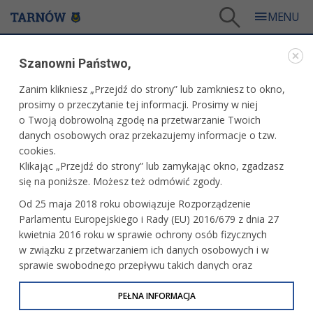
Tarnów
/
Dla mieszkańców
/
Aktualności
/
Miasto
/
Szanowni Państwo,
Tarnów i Udine oficjalnie miastami partnerskimi
Zanim klikniesz „Przejdź do strony” lub zamkniesz to okno,
WARTO PRZECZYTAĆ
prosimy o przeczytanie tej informacji. Prosimy w niej
o Twoją dobrowolną zgodę na przetwarzanie Twoich
TARNÓW I UDINE OFICJALNIE MIASTAMI
danych osobowych oraz przekazujemy informacje o tzw.
PARTNERSKIMI
cookies.
Klikając „Przejdź do strony” lub zamykając okno, zgadzasz
06.07.2026, 12:01
Redakcja tarnow.pl
się na poniższe. Możesz też odmówić zgody.
Nasze miasto gościło od 2 do 4 lipca delegację
Od 25 maja 2018 roku obowiązuje Rozporządzenie
samorządowców z włoskiego miasta Udine, której
Parlamentu Europejskiego i Rady (EU) 2016/679 z dnia 27
przewodniczył burmistrz Alberto Felice De Toni. Wizyta
kwietnia 2016 roku w sprawie ochrony osób fizycznych
studyjna była okazją do poznania potencjału miasta,
w związku z przetwarzaniem ich danych osobowych i w
wymiany doświadczeń samorządowych oraz
sprawie swobodnego przepływu takich danych oraz
sformalizowania współpracy pomiędzy oboma miastami.
uchylenia dyrektywy 95/46/WE (określane jako RODO, GDPR
lub Ogólne Rozporządzenie o Ochronie Danych
PEŁNA INFORMACJA
Osobowych). Celem RODO jest ujednolicenie zasad