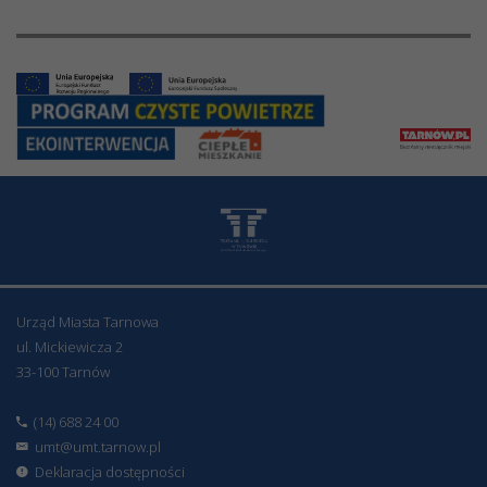
Urząd Miasta Tarnowa
ul. Mickiewicza 2
33-100 Tarnów
(14) 688 24 00
umt@umt.tarnow.pl
Deklaracja dostępności