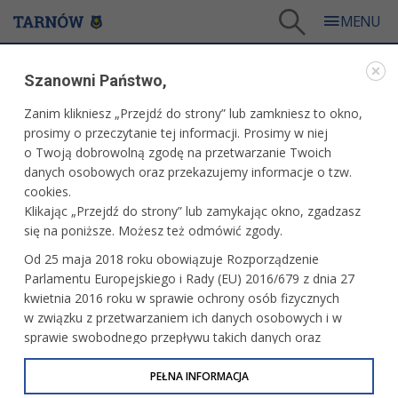
Tarnów
/
Dla mieszkańców
/
Aktualności
/
Miasto
/
Szanowni Państwo,
Tarnowska Liga Mistrzów – Wojtek Klich
Zanim klikniesz „Przejdź do strony” lub zamkniesz to okno,
WARTO PRZECZYTAĆ
prosimy o przeczytanie tej informacji. Prosimy w niej
o Twoją dobrowolną zgodę na przetwarzanie Twoich
TARNOWSKA LIGA MISTRZÓW – WOJTEK KLICH
danych osobowych oraz przekazujemy informacje o tzw.
cookies.
10.06.2026, 11:04
Redakcja tarnow.pl
Klikając „Przejdź do strony” lub zamykając okno, zgadzasz
się na poniższe. Możesz też odmówić zgody.
Za niespełna trzy tygodnie, w poniedziałek, 29 czerwca, do
Od 25 maja 2018 roku obowiązuje Rozporządzenie
tarnowskiej „Drużyny Mistrzów” dołączy Wojtek Klich.
Parlamentu Europejskiego i Rady (EU) 2016/679 z dnia 27
Odbywające się w ramach Tarnowskiej Ligi Mistrzów
kwietnia 2016 roku w sprawie ochrony osób fizycznych
spotkanie z jedną najbardziej rozpoznawalnych postaci
w związku z przetwarzaniem ich danych osobowych i w
tarnowskiej sceny muzycznej rozpocznie się o godz. 18
sprawie swobodnego przepływu takich danych oraz
w Czytelni Czasopism Miejskiej Biblioteki Publicznej przy ul.
uchylenia dyrektywy 95/46/WE (określane jako RODO, GDPR
Krakowskiej 4.
lub Ogólne Rozporządzenie o Ochronie Danych
PEŁNA INFORMACJA
Osobowych). Celem RODO jest ujednolicenie zasad