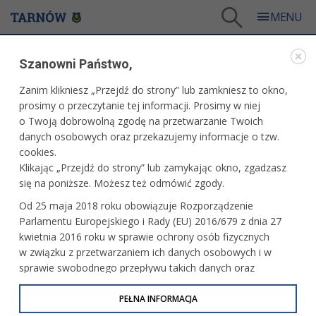
Tarnów
/
Dla mieszkańców
/
Aktualności
/
Miasto
/
Tiktoker w Pasażu - trwają zapisy
Szanowni Państwo,
WARTO PRZECZYTAĆ
Zanim klikniesz „Przejdź do strony” lub zamkniesz to okno,
prosimy o przeczytanie tej informacji. Prosimy w niej
TIKTOKER W PASAŻU - TRWAJĄ ZAPISY
o Twoją dobrowolną zgodę na przetwarzanie Twoich
danych osobowych oraz przekazujemy informacje o tzw.
20.05.2026, 13:11
Redakcja tarnow.pl
cookies.
Klikając „Przejdź do strony” lub zamykając okno, zgadzasz
Znany tiktoker i popularyzator nauki odwiedzi Tarnów! Dr
się na poniższe. Możesz też odmówić zgody.
inż. Adam Mirek, który w internecie pokazuje, że nauka
Od 25 maja 2018 roku obowiązuje Rozporządzenie
może być ciekawa i bliska codzienności, zawita w najbliższą
Parlamentu Europejskiego i Rady (EU) 2016/679 z dnia 27
środę, 27 maja do Pasażu Odkryć. Wstęp na wydarzenie
kwietnia 2016 roku w sprawie ochrony osób fizycznych
jest wolny, ale obowiązują zapisy.
w związku z przetwarzaniem ich danych osobowych i w
sprawie swobodnego przepływu takich danych oraz
uchylenia dyrektywy 95/46/WE (określane jako RODO, GDPR
lub Ogólne Rozporządzenie o Ochronie Danych
PEŁNA INFORMACJA
Osobowych). Celem RODO jest ujednolicenie zasad