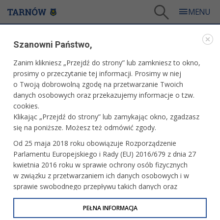
Tarnów
/
Dla mieszkańców
/
Aktualności
/
Miasto
/
Szanowni Państwo,
Uczta dla uszu i podniebienia, czyli Jarmark Regionalny
Zanim klikniesz „Przejdź do strony” lub zamkniesz to okno,
WARTO PRZECZYTAĆ
prosimy o przeczytanie tej informacji. Prosimy w niej
o Twoją dobrowolną zgodę na przetwarzanie Twoich
UCZTA DLA USZU I PODNIEBIENIA, CZYLI
danych osobowych oraz przekazujemy informacje o tzw.
JARMARK REGIONALNY
cookies.
Klikając „Przejdź do strony” lub zamykając okno, zgadzasz
03.07.2023, 15:21
Redakcja tarnow.pl
się na poniższe. Możesz też odmówić zgody.
Jarmark Regionalny pełen frykasów, pamiątek i muzyki
Od 25 maja 2018 roku obowiązuje Rozporządzenie
różnorodnych kapel to kolejna letnia atrakcja dla tarnowian!
Parlamentu Europejskiego i Rady (EU) 2016/679 z dnia 27
Plac Kazimierza 7 i 8 lipca zamieni się w scenę dla
kwietnia 2016 roku w sprawie ochrony osób fizycznych
zespołów regionalnych oraz festiwal smaku z wystawcami.
w związku z przetwarzaniem ich danych osobowych i w
To doskonała okazja, by cieszyć się atmosferą tradycji,
sprawie swobodnego przepływu takich danych oraz
kultury i piękna naszego regionu.
uchylenia dyrektywy 95/46/WE (określane jako RODO, GDPR
lub Ogólne Rozporządzenie o Ochronie Danych
PEŁNA INFORMACJA
Osobowych). Celem RODO jest ujednolicenie zasad