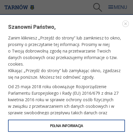
Tarnów
/
Dla mieszkańców
/
Aktualności
/
Miasto
/
Szanowni Państwo,
Warsztaty plastyczne „Dla Ciebie, Mamo!”
Zanim klikniesz „Przejdź do strony” lub zamkniesz to okno,
WARTO PRZECZYTAĆ
prosimy o przeczytanie tej informacji. Prosimy w niej
o Twoją dobrowolną zgodę na przetwarzanie Twoich
WARSZTATY PLASTYCZNE „DLA CIEBIE, MAMO!”
danych osobowych oraz przekazujemy informacje o tzw.
cookies.
18.05.2026, 14:40
Redakcja tarnow.pl
Klikając „Przejdź do strony” lub zamykając okno, zgadzasz
się na poniższe. Możesz też odmówić zgody.
Z okazji przypadającego w przyszłym tygodniu Dnia Matki,
Od 25 maja 2018 roku obowiązuje Rozporządzenie
Biblioteka Pedagogiczna przy ul. Nowy Świat 30, w sobotę,
Parlamentu Europejskiego i Rady (EU) 2016/679 z dnia 27
23 maja zaprasza mamy i dzieci (w wieku powyżej 4 lat) na
kwietnia 2016 roku w sprawie ochrony osób fizycznych
twórcze warsztaty plastyczne „Dla Ciebie, Mamo!”.
w związku z przetwarzaniem ich danych osobowych i w
sprawie swobodnego przepływu takich danych oraz
uchylenia dyrektywy 95/46/WE (określane jako RODO, GDPR
lub Ogólne Rozporządzenie o Ochronie Danych
PEŁNA INFORMACJA
Osobowych). Celem RODO jest ujednolicenie zasad