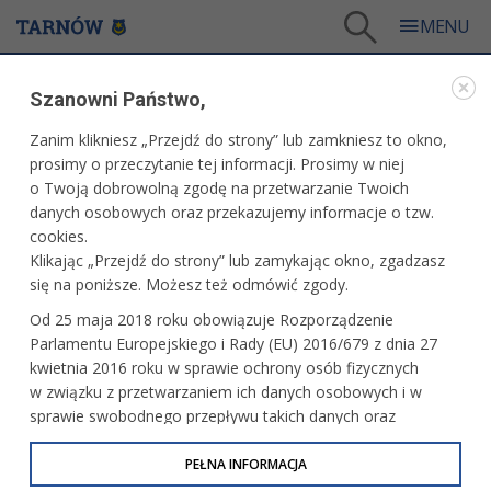
Tarnów
/
Dla mieszkańców
/
Aktualności
/
Miasto
/
Weekendowe kursy enomeleksem
Szanowni Państwo,
WARTO PRZECZYTAĆ
Zanim klikniesz „Przejdź do strony” lub zamkniesz to okno,
prosimy o przeczytanie tej informacji. Prosimy w niej
WEEKENDOWE KURSY ENOMELEKSEM
o Twoją dobrowolną zgodę na przetwarzanie Twoich
danych osobowych oraz przekazujemy informacje o tzw.
25.04.2025, 12:50
Redakcja tarnow.pl
cookies.
Klikając „Przejdź do strony” lub zamykając okno, zgadzasz
Złoty meleks ponownie pojawi się na ulicach Tarnowa
się na poniższe. Możesz też odmówić zgody.
w najbliższy weekend, 26 i 27 kwietnia. Kursy odbędą się
Od 25 maja 2018 roku obowiązuje Rozporządzenie
w sobotę i niedzielę. Zbiórkę uczestników zaplanowano
Parlamentu Europejskiego i Rady (EU) 2016/679 z dnia 27
przed kamienicą przy Rynku 7.
kwietnia 2016 roku w sprawie ochrony osób fizycznych
w związku z przetwarzaniem ich danych osobowych i w
sprawie swobodnego przepływu takich danych oraz
uchylenia dyrektywy 95/46/WE (określane jako RODO, GDPR
lub Ogólne Rozporządzenie o Ochronie Danych
PEŁNA INFORMACJA
Osobowych). Celem RODO jest ujednolicenie zasad