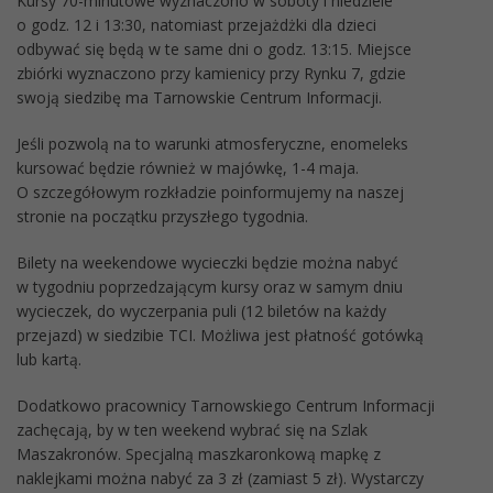
Kursy 70-minutowe wyznaczono w soboty i niedziele
o godz. 12 i 13:30, natomiast przejażdżki dla dzieci
odbywać się będą w te same dni o godz. 13:15. Miejsce
zbiórki wyznaczono przy kamienicy przy Rynku 7, gdzie
swoją siedzibę ma Tarnowskie Centrum Informacji.
Jeśli pozwolą na to warunki atmosferyczne, enomeleks
kursować będzie również w majówkę, 1-4 maja.
O szczegółowym rozkładzie poinformujemy na naszej
stronie na początku przyszłego tygodnia.
Bilety na weekendowe wycieczki będzie można nabyć
w tygodniu poprzedzającym kursy oraz w samym dniu
wycieczek, do wyczerpania puli (12 biletów na każdy
przejazd) w siedzibie TCI. Możliwa jest płatność gotówką
lub kartą.
Dodatkowo pracownicy Tarnowskiego Centrum Informacji
zachęcają, by w ten weekend wybrać się na Szlak
Maszakronów. Specjalną maszkaronkową mapkę z
naklejkami można nabyć za 3 zł (zamiast 5 zł). Wystarczy