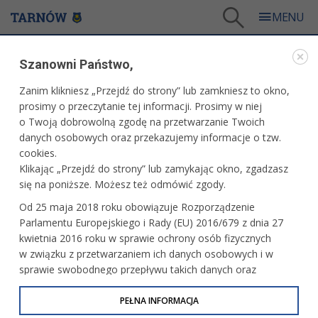
Tarnów
/
Dla mieszkańców
/
Aktualności
/
Miasto
/
Szanowni Państwo,
Wybory prezydenckie – jak głosował Tarnów?
Zanim klikniesz „Przejdź do strony” lub zamkniesz to okno,
WARTO PRZECZYTAĆ
prosimy o przeczytanie tej informacji. Prosimy w niej
o Twoją dobrowolną zgodę na przetwarzanie Twoich
WYBORY PREZYDENCKIE – JAK GŁOSOWAŁ
danych osobowych oraz przekazujemy informacje o tzw.
TARNÓW?
cookies.
Klikając „Przejdź do strony” lub zamykając okno, zgadzasz
19.05.2025, 10:08
Redakcja tarnow.pl
się na poniższe. Możesz też odmówić zgody.
W odbywającej się wczoraj pierwszej turze wyborów
Od 25 maja 2018 roku obowiązuje Rozporządzenie
prezydenckich, w Tarnowie wygrał kandydat Koalicji
Parlamentu Europejskiego i Rady (EU) 2016/679 z dnia 27
Obywatelskiej Rafał Trzaskowski nieznacznie wyprzedzając
kwietnia 2016 roku w sprawie ochrony osób fizycznych
popieranego przez Prawo i Sprawiedliwość, Karola
w związku z przetwarzaniem ich danych osobowych i w
Nawrockiego. Frekwencja wyniosła 66,04 proc.
sprawie swobodnego przepływu takich danych oraz
uchylenia dyrektywy 95/46/WE (określane jako RODO, GDPR
lub Ogólne Rozporządzenie o Ochronie Danych
PEŁNA INFORMACJA
Osobowych). Celem RODO jest ujednolicenie zasad