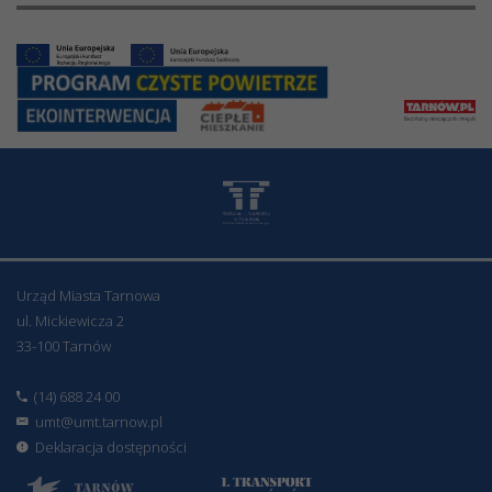
Urząd Miasta Tarnowa
ul. Mickiewicza 2
33-100 Tarnów
(14) 688 24 00
umt@umt.tarnow.pl
Deklaracja dostępności