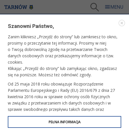
Tarnów
/
Dla mieszkańców
/
Aktualności
/
Miasto
/
Szanowni Państwo,
Wystawa „Dialog Form” w Tarnowskim Centrum Kultury
Zanim klikniesz „Przejdź do strony” lub zamkniesz to okno,
WARTO PRZECZYTAĆ
prosimy o przeczytanie tej informacji. Prosimy w niej
o Twoją dobrowolną zgodę na przetwarzanie Twoich
WYSTAWA „DIALOG FORM” W TARNOWSKIM
danych osobowych oraz przekazujemy informacje o tzw.
CENTRUM KULTURY
cookies.
Klikając „Przejdź do strony” lub zamykając okno, zgadzasz
06.06.2025, 14:46
Redakcja tarnow.pl
się na poniższe. Możesz też odmówić zgody.
Tarnowskie Centrum Kultury zaprasza na wystawę „Dialog
Od 25 maja 2018 roku obowiązuje Rozporządzenie
Form”, będącą podsumowaniem rocznej pracy uczestników
Parlamentu Europejskiego i Rady (EU) 2016/679 z dnia 27
Pracowni Sztuki Studio Art. Jej wernisaż odbędzie się
kwietnia 2016 roku w sprawie ochrony osób fizycznych
w środę, 25 czerwca o godz. 17.
w związku z przetwarzaniem ich danych osobowych i w
sprawie swobodnego przepływu takich danych oraz
uchylenia dyrektywy 95/46/WE (określane jako RODO, GDPR
lub Ogólne Rozporządzenie o Ochronie Danych
PEŁNA INFORMACJA
Osobowych). Celem RODO jest ujednolicenie zasad