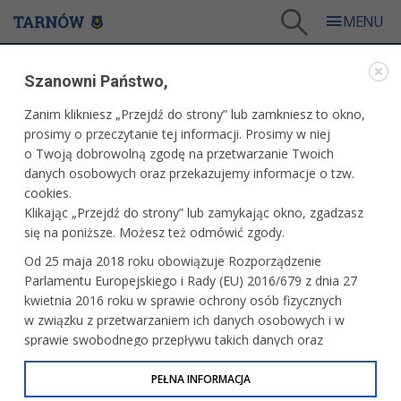
Tarnów
/
Dla mieszkańców
/
Aktualności
/
Miasto
/
Szanowni Państwo,
Wystawa „Podróże z aniołem. Anioły i Madonny”
Zanim klikniesz „Przejdź do strony” lub zamkniesz to okno,
WARTO PRZECZYTAĆ
prosimy o przeczytanie tej informacji. Prosimy w niej
o Twoją dobrowolną zgodę na przetwarzanie Twoich
WYSTAWA „PODRÓŻE Z ANIOŁEM. ANIOŁY I
danych osobowych oraz przekazujemy informacje o tzw.
MADONNY”
cookies.
Klikając „Przejdź do strony” lub zamykając okno, zgadzasz
02.12.2025, 14:52
Redakcja tarnow.pl
się na poniższe. Możesz też odmówić zgody.
W sobotę, 13 grudnia w Galerii Niebieskiej Miejskiej
Od 25 maja 2018 roku obowiązuje Rozporządzenie
Biblioteki Publicznej przy ul. Krakowskiej 4 (pierwsze piętro)
Parlamentu Europejskiego i Rady (EU) 2016/679 z dnia 27
w Tarnowie odbędzie się wernisaż wystawy Eugeniusza
kwietnia 2016 roku w sprawie ochrony osób fizycznych
Molskiego „Podróże z aniołem. Anioły i Madonny”.
w związku z przetwarzaniem ich danych osobowych i w
Początek o godz. 16.
sprawie swobodnego przepływu takich danych oraz
uchylenia dyrektywy 95/46/WE (określane jako RODO, GDPR
lub Ogólne Rozporządzenie o Ochronie Danych
PEŁNA INFORMACJA
Osobowych). Celem RODO jest ujednolicenie zasad