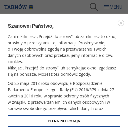
Tarnów
/
Dla mieszkańców
/
Galerie zdjęć
/
Edukacja
/
Galeria - Edukacja i Nauka 2009
/
Szanowni Państwo,
Inauguracja roku akademickiego Państwowej Wyższej Szkoły Zawodowej
Zanim klikniesz „Przejdź do strony” lub zamkniesz to okno,
WARTO ZOBACZYĆ
prosimy o przeczytanie tej informacji. Prosimy w niej
o Twoją dobrowolną zgodę na przetwarzanie Twoich
INAUGURACJA ROKU AKADEMICKIEGO
danych osobowych oraz przekazujemy informacje o tzw.
PAŃSTWOWEJ WYŻSZEJ SZKOŁY ZAWODOWEJ
cookies.
Klikając „Przejdź do strony” lub zamykając okno, zgadzasz
10 października 2009 r.fot. Paweł Topolski
się na poniższe. Możesz też odmówić zgody.
Od 25 maja 2018 roku obowiązuje Rozporządzenie
Parlamentu Europejskiego i Rady (EU) 2016/679 z dnia 27
kwietnia 2016 roku w sprawie ochrony osób fizycznych
w związku z przetwarzaniem ich danych osobowych i w
sprawie swobodnego przepływu takich danych oraz
uchylenia dyrektywy 95/46/WE (określane jako RODO, GDPR
lub Ogólne Rozporządzenie o Ochronie Danych
PEŁNA INFORMACJA
Osobowych). Celem RODO jest ujednolicenie zasad