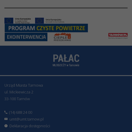
Urząd Miasta Tarnowa
ul. Mickiewicza 2
33-100 Tarnów
(14) 688 24 00
umt@umt.tarnow.pl
Deklaracja dostępności