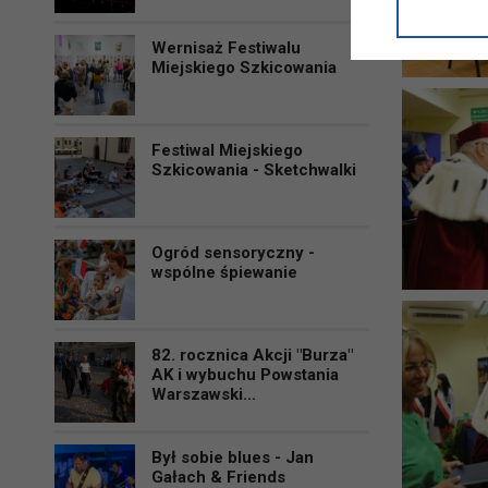
informacji/
przetwarza
Wernisaż Festiwalu
w ul. Micki
Miejskiego Szkicowania
Niniejsza i
Festiwal Miejskiego
Szkicowania - Sketchwalki
Ogród sensoryczny -
wspólne śpiewanie
82. rocznica Akcji "Burza"
AK i wybuchu Powstania
Warszawski...
Był sobie blues - Jan
Gałach & Friends