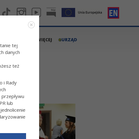
e
A.TARNOW.PL
WIĘCEJ
URZĄD
tanie tej
ch danych
ożesz też
o i Rady
ych
o przepływu
PR lub
ednolicenie
ndaryzowanie
l/Wiecej-