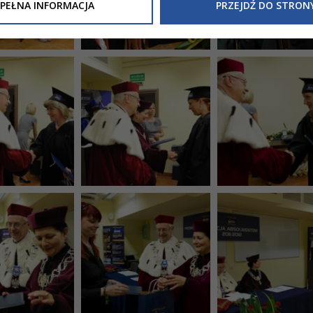
Inne/Polityka-Prywatnosci-RODO
, znajdziecie Państwo informacj
PEŁNA INFORMACJA
PRZEJDŹ DO STRON
nia Państwa danych osobowych przez
Urząd Miasta Tarnowa
z 
ewicza 2 33-100 Tarnów oraz zasady, na jakich będzie się to obec
nformacja nie wymaga od Państwa żadnych dodatkowych działań.