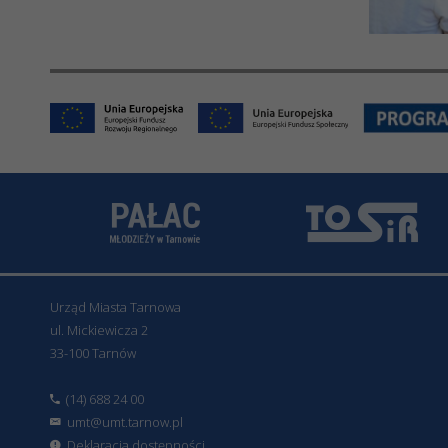
Urząd Miasta Tarnowa
ul. Mickiewicza 2
33-100 Tarnów
(14) 688 24 00
umt@umt.tarnow.pl
Deklaracja dostępności