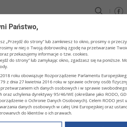
ni Państwo,
DLA FIRM I INWESTORÓW
TURYSTYKA I SPORT
KULTUR
esz „Przejdź do strony” lub zamkniesz to okno, prosimy o przeczy
 Prosimy w niej o Twoją dobrowolną zgodę na przetwarzanie Twoi
cja i Nauka 2012
/
Promocja absolwentów w MWSE
raz przekazujemy informacje o tzw. cookies.
zejdź do strony” lub zamykając okno, zgadzasz się na poniższe. M
ody.
CJA ABSOLWENTÓW W MWSE
2018 roku obowiązuje Rozporządzenie Parlamentu Europejskieg
79 z dnia 27 kwietnia 2016 roku w sprawie ochrony osób fizyczn
t. Tadeusz Koniarz
 przetwarzaniem ich danych osobowych i w sprawie swobodneg
ch oraz uchylenia dyrektywy 95/46/WE (określane jako RODO, GD
orządzenie o Ochronie Danych Osobowych). Celem RODO jest uj
warzania danych osobowych w całej Unii Europejskiej oraz usta
ierowanych do klientów o ich prawach.
z powyższym, w zakładce
RODO
na stronie
https://www.tarnow.p