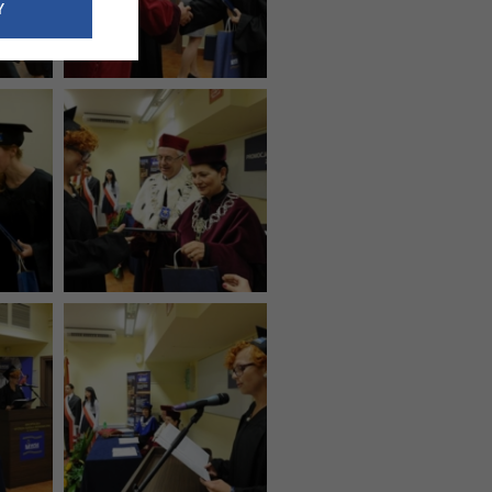
e dotyczące
Y
siedzibą
nie odbywać.