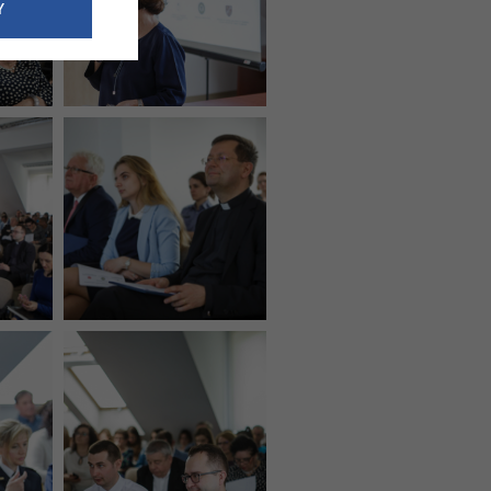
e dotyczące
Y
siedzibą
nie odbywać.