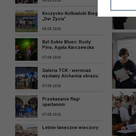
08.08.2026
informacji/
przetwarza
Koszycko-Kolbiański Bieg
w ul. Micki
„Dar Życia”
Niniejsza i
08.08.2026
Był Sobie Blues: Rusty
Pine, Agata Karczewska
07.08.2026
Galeria TCK - wernisaż
wystawy Alchemia obrazu
07.08.2026
Przekazanie flagi
spartanom
07.08.2026
Letnie taneczne wieczory