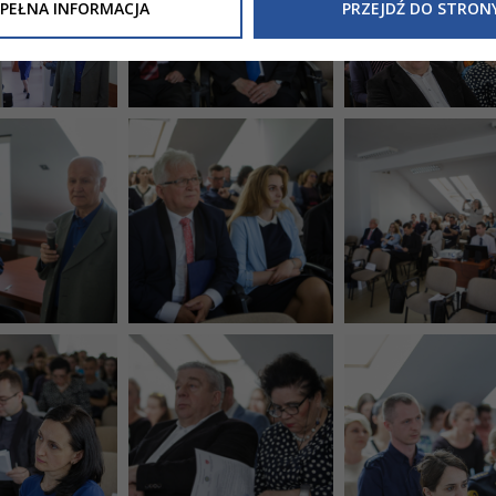
Inne/Polityka-Prywatnosci-RODO
, znajdziecie Państwo informacj
PEŁNA INFORMACJA
PRZEJDŹ DO STRON
nia Państwa danych osobowych przez
Urząd Miasta Tarnowa
z 
ewicza 2 33-100 Tarnów oraz zasady, na jakich będzie się to obec
nformacja nie wymaga od Państwa żadnych dodatkowych działań.