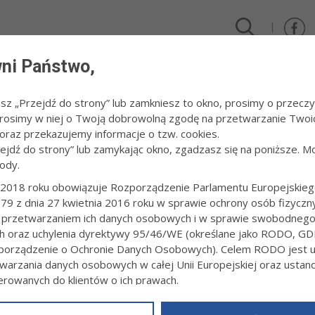
ni Państwo,
DLA FIRM I INWESTORÓW
TURYSTYKA I SPORT
KULTUR
esz „Przejdź do strony” lub zamkniesz to okno, prosimy o przeczy
 Prosimy w niej o Twoją dobrowolną zgodę na przetwarzanie Twoi
cja i Nauka 2018
/
Konferencja „Poczucie jakości i sensu życia u wczesnej młodzieży”
raz przekazujemy informacje o tzw. cookies.
zejdź do strony” lub zamykając okno, zgadzasz się na poniższe. M
ody.
RENCJA „POCZUCIE JAKOŚCI I SENSU 
IEŻY”
2018 roku obowiązuje Rozporządzenie Parlamentu Europejskieg
79 z dnia 27 kwietnia 2016 roku w sprawie ochrony osób fizyczn
 przetwarzaniem ich danych osobowych i w sprawie swobodneg
2:32
fot. Artur Gawle
ch oraz uchylenia dyrektywy 95/46/WE (określane jako RODO, GD
orządzenie o Ochronie Danych Osobowych). Celem RODO jest uj
warzania danych osobowych w całej Unii Europejskiej oraz usta
ierowanych do klientów o ich prawach.
z powyższym, w zakładce
RODO
na stronie
https://www.tarnow.p