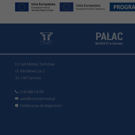
Urząd Miasta Tarnowa
ul. Mickiewicza 2
33-100 Tarnów
(14) 688 24 00
umt@umt.tarnow.pl
Deklaracja dostępności