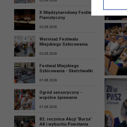
02.08.2026
informacji/
przetwarza
X Międzynarodowy Festiwal
w ul. Micki
Pianistyczny
Niniejsza i
02.08.2026
Wernisaż Festiwalu
Miejskiego Szkicowania
02.08.2026
Festiwal Miejskiego
Szkicowania - Sketchwalki
01.08.2026
Ogród sensoryczny -
wspólne śpiewanie
01.08.2026
82. rocznica Akcji "Burza"
AK i wybuchu Powstania