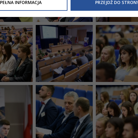
Inne/Polityka-Prywatnosci-RODO
, znajdziecie Państwo informacj
PEŁNA INFORMACJA
PRZEJDŹ DO STRON
nia Państwa danych osobowych przez
Urząd Miasta Tarnowa
z 
ewicza 2 33-100 Tarnów oraz zasady, na jakich będzie się to obec
nformacja nie wymaga od Państwa żadnych dodatkowych działań.