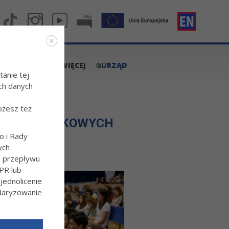
e
A.TARNOW.PL
WIĘCEJ
URZĄD
tanie tej
ch danych
ożesz też
H KÓŁ NAUKOWYCH
o i Rady
ych
o przepływu
PR lub
ednolicenie
ndaryzowanie
l/Wiecej-