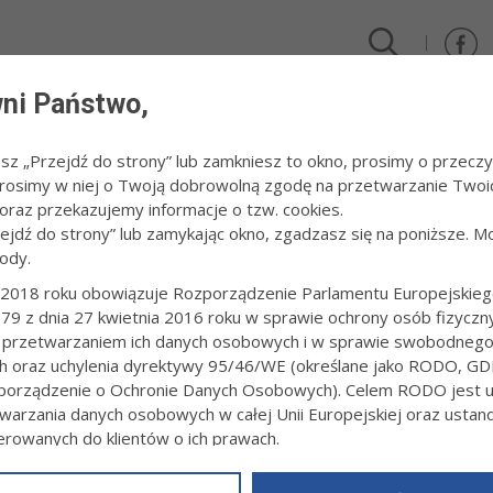
ni Państwo,
DLA FIRM I INWESTORÓW
TURYSTYKA I SPORT
KULTUR
esz „Przejdź do strony” lub zamkniesz to okno, prosimy o przeczy
 Prosimy w niej o Twoją dobrowolną zgodę na przetwarzanie Twoi
cja i Nauka 2018
/
Ogólnopolska Konferencja Studenckich Kół Naukowych
raz przekazujemy informacje o tzw. cookies.
zejdź do strony” lub zamykając okno, zgadzasz się na poniższe. M
ody.
OPOLSKA KONFERENCJA STUDENCKIC
2018 roku obowiązuje Rozporządzenie Parlamentu Europejskieg
79 z dnia 27 kwietnia 2016 roku w sprawie ochrony osób fizyczn
1:44
fot. Paweł Topolski
 przetwarzaniem ich danych osobowych i w sprawie swobodneg
ch oraz uchylenia dyrektywy 95/46/WE (określane jako RODO, GD
orządzenie o Ochronie Danych Osobowych). Celem RODO jest uj
warzania danych osobowych w całej Unii Europejskiej oraz usta
ierowanych do klientów o ich prawach.
z powyższym, w zakładce
RODO
na stronie
https://www.tarnow.p