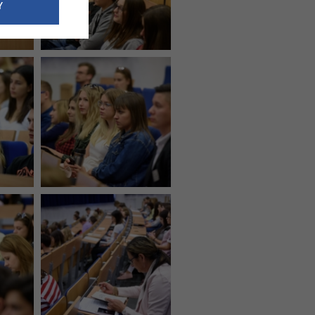
e dotyczące
Y
siedzibą
nie odbywać.