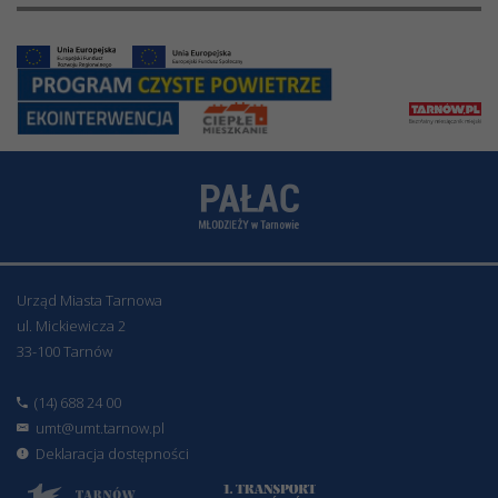
Urząd Miasta Tarnowa
ul. Mickiewicza 2
33-100 Tarnów
(14) 688 24 00
umt@umt.tarnow.pl
Deklaracja dostępności