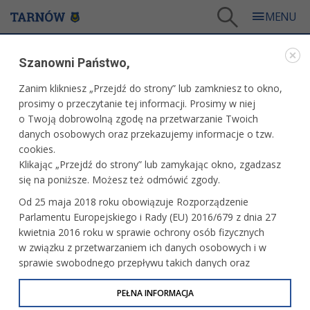
Tarnów
/
Dla mieszkańców
/
Galerie zdjęć
/
Edukacja
/
Galeria - Edukacja i Nauka 2018
/
Szanowni Państwo,
Ogólnopolski konkurs wiedzy biblijnej
Zanim klikniesz „Przejdź do strony” lub zamkniesz to okno,
WARTO ZOBACZYĆ
prosimy o przeczytanie tej informacji. Prosimy w niej
o Twoją dobrowolną zgodę na przetwarzanie Twoich
OGÓLNOPOLSKI KONKURS WIEDZY BIBLIJNEJ
danych osobowych oraz przekazujemy informacje o tzw.
cookies.
18.04.2018, 21:56
fot. Artur Gawle
Klikając „Przejdź do strony” lub zamykając okno, zgadzasz
się na poniższe. Możesz też odmówić zgody.
Od 25 maja 2018 roku obowiązuje Rozporządzenie
Parlamentu Europejskiego i Rady (EU) 2016/679 z dnia 27
kwietnia 2016 roku w sprawie ochrony osób fizycznych
w związku z przetwarzaniem ich danych osobowych i w
sprawie swobodnego przepływu takich danych oraz
uchylenia dyrektywy 95/46/WE (określane jako RODO, GDPR
lub Ogólne Rozporządzenie o Ochronie Danych
PEŁNA INFORMACJA
Osobowych). Celem RODO jest ujednolicenie zasad