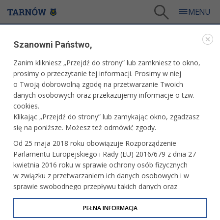
Tarnów
/
Dla mieszkańców
/
Galerie zdjęć
/
Kultura
/
Galeria - Kultura 2004
/
Szanowni Państwo,
Wernisaż fotografii w TCK
Zanim klikniesz „Przejdź do strony” lub zamkniesz to okno,
WARTO ZOBACZYĆ
prosimy o przeczytanie tej informacji. Prosimy w niej
o Twoją dobrowolną zgodę na przetwarzanie Twoich
WERNISAŻ FOTOGRAFII W TCK
danych osobowych oraz przekazujemy informacje o tzw.
cookies.
29 października 2004 r.fot. Paweł Topolski
Klikając „Przejdź do strony” lub zamykając okno, zgadzasz
się na poniższe. Możesz też odmówić zgody.
Od 25 maja 2018 roku obowiązuje Rozporządzenie
Parlamentu Europejskiego i Rady (EU) 2016/679 z dnia 27
kwietnia 2016 roku w sprawie ochrony osób fizycznych
w związku z przetwarzaniem ich danych osobowych i w
sprawie swobodnego przepływu takich danych oraz
uchylenia dyrektywy 95/46/WE (określane jako RODO, GDPR
lub Ogólne Rozporządzenie o Ochronie Danych
PEŁNA INFORMACJA
Osobowych). Celem RODO jest ujednolicenie zasad