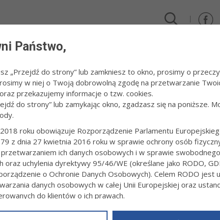
ni Państwo,
DLA FIRM I INWESTORÓW
TURYSTYKA I SPORT
KULTUR
esz „Przejdź do strony” lub zamkniesz to okno, prosimy o przeczy
 Prosimy w niej o Twoją dobrowolną zgodę na przetwarzanie Twoi
2018
/
ArtFest Inauguracja – wernisaż wystawy „Ciechowski–Świetlik”
raz przekazujemy informacje o tzw. cookies.
zejdź do strony” lub zamykając okno, zgadzasz się na poniższe. M
ody.
ST INAUGURACJA – WERNISAŻ WYSTA
LIK”
2018 roku obowiązuje Rozporządzenie Parlamentu Europejskieg
79 z dnia 27 kwietnia 2016 roku w sprawie ochrony osób fizyczn
 przetwarzaniem ich danych osobowych i w sprawie swobodneg
1:20
23 listopada 2018 r.fot. Paweł Topolski
ch oraz uchylenia dyrektywy 95/46/WE (określane jako RODO, GD
orządzenie o Ochronie Danych Osobowych). Celem RODO jest uj
warzania danych osobowych w całej Unii Europejskiej oraz usta
ierowanych do klientów o ich prawach.
z powyższym, w zakładce
RODO
na stronie
https://www.tarnow.p