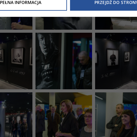
Inne/Polityka-Prywatnosci-RODO
, znajdziecie Państwo informacj
PEŁNA INFORMACJA
PRZEJDŹ DO STRON
nia Państwa danych osobowych przez
Urząd Miasta Tarnowa
z 
ewicza 2 33-100 Tarnów oraz zasady, na jakich będzie się to obec
nformacja nie wymaga od Państwa żadnych dodatkowych działań.