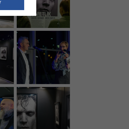
e dotyczące
Y
siedzibą
nie odbywać.