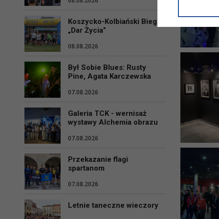
08.08.2026
informacji/
przetwarza
Koszycko-Kolbiański Bieg
w ul. Micki
„Dar Życia”
Niniejsza i
08.08.2026
Był Sobie Blues: Rusty
Pine, Agata Karczewska
07.08.2026
Galeria TCK - wernisaż
wystawy Alchemia obrazu
07.08.2026
Przekazanie flagi
spartanom
07.08.2026
Letnie taneczne wieczory