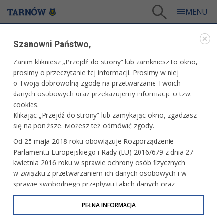
Tarnów
/
Dla mieszkańców
/
Galerie zdjęć
/
Kultura
/
Galeria - Kultura 2021
/
Szanowni Państwo,
XXV FESTIWAL KOMEDII ,,TALIA" - DZIEŃ III
Zanim klikniesz „Przejdź do strony” lub zamkniesz to okno,
WARTO ZOBACZYĆ
prosimy o przeczytanie tej informacji. Prosimy w niej
o Twoją dobrowolną zgodę na przetwarzanie Twoich
XXV FESTIWAL KOMEDII ,,TALIA" - DZIEŃ III
danych osobowych oraz przekazujemy informacje o tzw.
cookies.
19.09.2021, 22:16
fot. Paweł Topolski
Klikając „Przejdź do strony” lub zamykając okno, zgadzasz
się na poniższe. Możesz też odmówić zgody.
Od 25 maja 2018 roku obowiązuje Rozporządzenie
Parlamentu Europejskiego i Rady (EU) 2016/679 z dnia 27
kwietnia 2016 roku w sprawie ochrony osób fizycznych
w związku z przetwarzaniem ich danych osobowych i w
sprawie swobodnego przepływu takich danych oraz
uchylenia dyrektywy 95/46/WE (określane jako RODO, GDPR
lub Ogólne Rozporządzenie o Ochronie Danych
PEŁNA INFORMACJA
Osobowych). Celem RODO jest ujednolicenie zasad